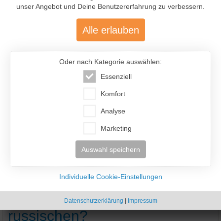
unser Angebot und Deine Benutzererfahrung zu verbessern.
Annerkennung zu schenken, die sie wirklich verdient hat!
Alle erlauben
Oder nach Kategorie auswählen:
Essenziell
Komfort
Analyse
Marketing
Auswahl speichern
Individuelle Cookie-Einstellungen
Was unterscheidet
weißrussische Frauen von
Datenschutzerklärung
|
Impressum
russischen?