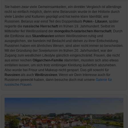
Sie haben zwar viele Gemeinsamkeiten, ein direkter Vergleich ist allerdings
nicht so einfach möglich, denn eine Belarussin wurde in der Historie durch
viele Länder und Kulturen geprägt und hat keine klare Identität, wie
Russinen. Belarus war einst Teil des Doppelstaats
Polen - Litauen
, später
regierte die
russische Herrschaft
im frühen 19. Jahrhundert. Selbst im
Mittelalter fiel Weißrussland der
mongolisch-tatarischen Herrschaft
. Durch
die Einflüsse aus
Skandinavien
wirken Weißrussinen ruhig und
ausgeglichen, sie handeln mit Bedacht und stehen zu ihrer Entscheidung.
Russinen haben ein ähnliches Wesen, sind aber nicht immer so bescheiden.
Mit der Gründung der Sowjetunion im frühen 20. Jahrhundert, war der
Zugang zum westlichen Lifestyle gänzlich eingeschränkt. Frauen, die nicht
aus einer reichen
Oligarchen-Familie
stammten, mussten sich also etwas
einfallen lassen, um sich trotz eintöniger Kleidung äußerlich abzuheben.
Also wurde bei Frisur und Makeup nicht gespart. Das gilt sowohl für
Russinen
als auch
Weißrussinen
. Wenn wir Dein Interesse auch für
Russinen geweckt haben, dann besuche doch mal unsere
Galerie für
russische Frauen
.