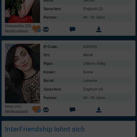
Beruf:
Juristin
Sprachen:
Englisch (2)
Partner:
40 - 52 Jahre
Aleksandra (39)
Weißrussland
IF-Code:
ASX550
Ort:
Minsk
Figur:
168cm / 60kg
Kinder:
Keine
Beruf:
Lehrerin
Sprachen:
Englisch (4)
Partner:
40 - 54 Jahre
Anne (41)
Weißrussland
InterFriendship lohnt sich