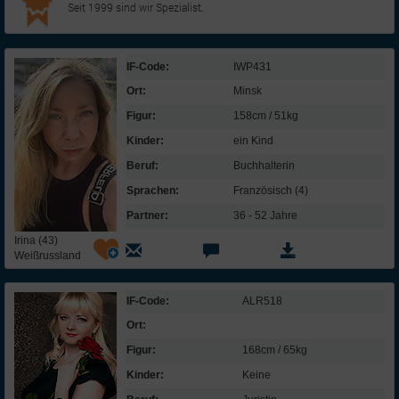
Seit 1999 sind wir Spezialist.
IF-Code:
IWP431
Ort:
Minsk
Figur:
158cm / 51kg
Kinder:
ein Kind
Beruf:
Buchhalterin
Sprachen:
Französisch (4)
Partner:
36 - 52 Jahre
Irina (43)
Weißrussland
IF-Code:
ALR518
Ort:
Figur:
168cm / 65kg
Kinder:
Keine