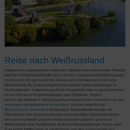
Reise nach Weißrussland
Aufgrund der angespannten politischen Situation und andauernden Proteste
(seit der Präsidentschaftswahl 2020 und dem russischen Angriffskrieg gegen
die Ukraine), rät das Auswärtige Amt von einer touristischen Reise nach
Weißrussland ab. Zudem erfolgen immer wieder Grenzschließungen zu
Nachbarländern. Außerdem wurde der Flugverkehr stark eingeschränkt und
ist nur noch durch Flugverbindungen über Drittländer möglich.
Da sich die Situation in Weißrussland permanent ändert, informiert man sich
vor Anreise am besten beim
Auswärtigen Amt
oder direkt bei der
Belarussischen Botschaft
in Deutschland. Einreisebestimmungen für
Österreicher oder Schweizer müssen beim jeweiligen Amt erfragt werden.
Wie auch in diversen anderen osteuropäischen Ländern, gilt auch in
Weißrussland eine Visapflicht für deutsche Staatsangehörige. Daher sollte
Euer erstes Treffen lieber in Deutschland oder den angrenzenden EU-