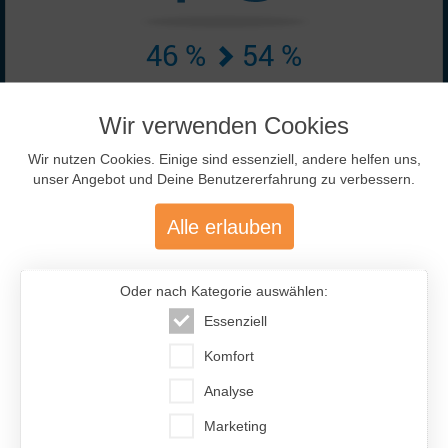
46 %
54 %
Online-Anzeigen:
5649 ♀ + 6763 ♂
Wir verwenden Cookies
Stand: 09.08.2026 17:15 Uhr
Wir nutzen Cookies. Einige sind essenziell, andere helfen uns,
unser Angebot und Deine Benutzererfahrung zu verbessern.
Alle erlauben
Oder nach Kategorie auswählen:
82 %
Essenziell
Komfort
Hohe Erfolgschance durch
82% Antwort-Quote der Frauen.
Analyse
Marketing