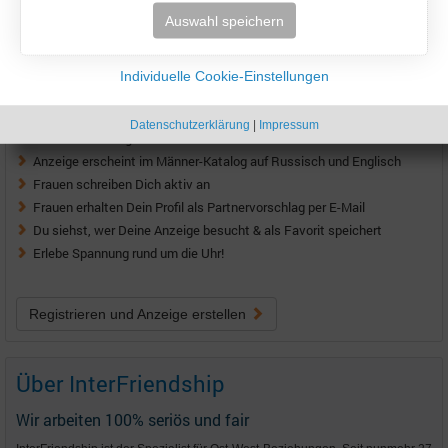
Auswahl speichern
Lass die Frauen aktiv werden!
Individuelle Cookie-Einstellungen
Schalte jetzt Deine eigene Anzeige im Männer-Katalog!
Datenschutzerklärung
|
Impressum
kostenlos Anzeige erstellen
Anzeige erscheint im Männer-Katalog auf Russisch und Englisch
Frauen schreiben Dich aktiv an
Frauen erhalten Dein Profil als Partnervorschlag per E-Mail
Du siehst, wer Deine Anzeige besucht & als Favorit speichert
Erlebe Spannung rund um die Uhr!
Registrieren und Anzeige erstellen
Über InterFriendship
Wir arbeiten 100% seriös und fair