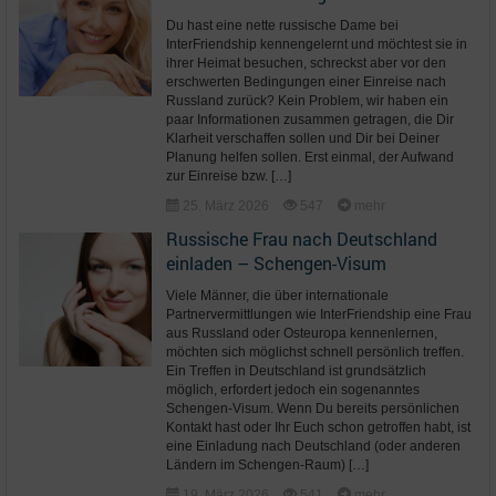
Du hast eine nette russische Dame bei
InterFriendship kennengelernt und möchtest sie in
ihrer Heimat besuchen, schreckst aber vor den
erschwerten Bedingungen einer Einreise nach
Russland zurück? Kein Problem, wir haben ein
paar Informationen zusammen getragen, die Dir
Klarheit verschaffen sollen und Dir bei Deiner
Planung helfen sollen. Erst einmal, der Aufwand
zur Einreise bzw. […]
25. März 2026
547
mehr
Russische Frau nach Deutschland
einladen – Schengen-Visum
Viele Männer, die über internationale
Partnervermittlungen wie InterFriendship eine Frau
aus Russland oder Osteuropa kennenlernen,
möchten sich möglichst schnell persönlich treffen.
Ein Treffen in Deutschland ist grundsätzlich
möglich, erfordert jedoch ein sogenanntes
Schengen-Visum. Wenn Du bereits persönlichen
Kontakt hast oder Ihr Euch schon getroffen habt, ist
eine Einladung nach Deutschland (oder anderen
Ländern im Schengen-Raum) […]
19. März 2026
541
mehr