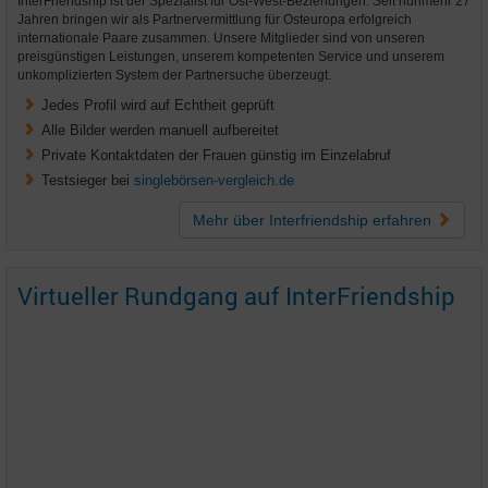
InterFriendship ist der Spezialist für Ost-West-Beziehungen. Seit nunmehr 27
Jahren bringen wir als Partnervermittlung für Osteuropa erfolgreich
internationale Paare zusammen. Unsere Mitglieder sind von unseren
preisgünstigen Leistungen, unserem kompetenten Service und unserem
unkomplizierten System der Partnersuche überzeugt.
Jedes Profil wird auf Echtheit geprüft
Alle Bilder werden manuell aufbereitet
Private Kontaktdaten der Frauen günstig im Einzelabruf
Testsieger bei
singlebörsen-vergleich.de
Mehr über Interfriendship
erfahren
Virtueller Rundgang auf InterFriendship