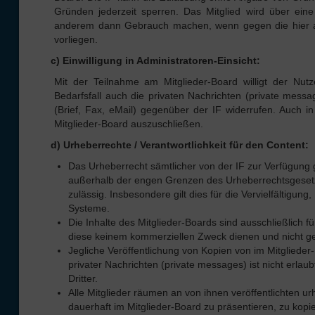
Gründen jederzeit sperren. Das Mitglied wird über ein
anderem dann Gebrauch machen, wenn gegen die hier au
vorliegen.
c) Einwilligung in Administratoren-Einsicht:
Mit der Teilnahme am Mitglieder-Board willigt der Nutz
Bedarfsfall auch die privaten Nachrichten (private messag
(Brief, Fax, eMail) gegenüber der IF widerrufen. Auch 
Mitglieder-Board auszuschließen.
d) Urheberrechte / Verantwortlichkeit für den Content:
Das Urheberrecht sämtlicher von der IF zur Verfügung ge
außerhalb der engen Grenzen des Urheberrechtsgesetze
zulässig. Insbesondere gilt dies für die Vervielfältigu
Systeme.
Die Inhalte des Mitglieder-Boards sind ausschließlich 
diese keinem kommerziellen Zweck dienen und nicht 
Jegliche Veröffentlichung von Kopien von im Mitglieder-
privater Nachrichten (private messages) ist nicht erla
Dritter.
Alle Mitglieder räumen an von ihnen veröffentlichten u
dauerhaft im Mitglieder-Board zu präsentieren, zu kop