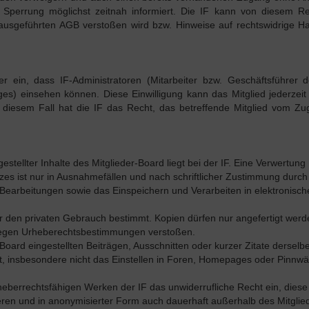
e Sperrung möglichst zeitnah informiert. Die IF kann von diesem Re
sgeführten AGB verstoßen wird bzw. Hinweise auf rechtswidrige H
er ein, dass IF-Administratoren (Mitarbeiter bzw. Geschäftsführer 
es) einsehen können. Diese Einwilligung kann das Mitglied jederzeit s
in diesem Fall hat die IF das Recht, das betreffende Mitglied vom 
stellter Inhalte des Mitglieder-Board liegt bei der IF. Eine Verwertung
s ist nur in Ausnahmefällen und nach schriftlicher Zustimmung durch 
ng, Bearbeitungen sowie das Einspeichern und Verarbeiten in elektronisch
für den privaten Gebrauch bestimmt. Kopien dürfen nur angefertigt werd
gegen Urheberechtsbestimmungen verstoßen.
Board eingestellten Beiträgen, Ausschnitten oder kurzer Zitate derselb
ubt, insbesondere nicht das Einstellen in Foren, Homepages oder Pinnw
rheberrechtsfähigen Werken der IF das unwiderrufliche Recht ein, diese
ieren und in anonymisierter Form auch dauerhaft außerhalb des Mitglie