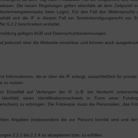
gewiesen. Die neuen Regelungen gelten ebenfalls ab dem Zeitpunkt i
Bildschirmeingabemaske beim Login). Für den Fall des Widerspruchs 
ehält sich die IF in diesem Fall ein Sonderkündigungsrecht vor. Ev
fer 6.2.2 beschrieben erstattet.
 Anmeldung gültigen AGB und Datenschutzbestimmungen.
d jederzeit über die Webseite einsehbar und können auch ausgedruck
nd Informationen; die er über die IF erlangt, ausschließlich für private 
ke zu nutzen.
im Einzelfall auf Verlangen der IF (z.B. bei Verdacht unberechti
Identität) einen Identifikationsnachweis in Form einer Fotoko
erschein) zu erbringen. Die Fotokopie muss die Personalien, das Fo
chten Angaben (insbesondere die zur Person) korrekt sind und der
ngen 2.2.1 bis 2.2.4 zu akzeptieren bzw. zu erfüllen.