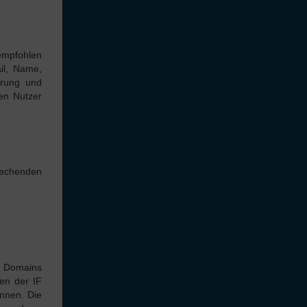
empfohlen
il, Name,
hrung und
en Nutzer
rechenden
n Domains
ten der IF
önnen. Die