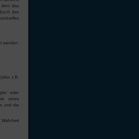
n dem das
durch das
entuelles
t werden.
(also z.B.
gter oder
pie eines
to und die
 Wahrheit