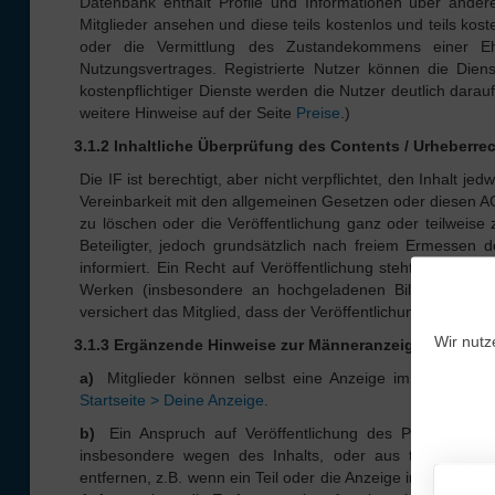
Datenbank enthält Profile und Informationen über andere
Mitglieder ansehen und diese teils kostenlos und teils kos
oder die Vermittlung des Zustandekommens einer Eh
Nutzungsvertrages. Registrierte Nutzer können die Die
kostenpflichtiger Dienste werden die Nutzer deutlich darauf
weitere Hinweise auf der Seite
Preise
.)
3.1.2 Inhaltliche Überprüfung des Contents / Urheberre
Die IF ist berechtigt, aber nicht verpflichtet, den Inhalt j
Vereinbarkeit mit den allgemeinen Gesetzen oder diesen AGB
zu löschen oder die Veröffentlichung ganz oder teilweise 
Beteiligter, jedoch grundsätzlich nach freiem Ermessen 
informiert. Ein Recht auf Veröffentlichung steht dem Mitgl
Werken (insbesondere an hochgeladenen Bildern) die 
versichert das Mitglied, dass der Veröffentlichung sämtli
Wir nutz
3.1.3 Ergänzende Hinweise zur Männeranzeige
a)
Mitglieder können selbst eine Anzeige im Männerkatal
Startseite > Deine Anzeige
.
b)
Ein Anspruch auf Veröffentlichung des Profils durch
insbesondere wegen des Inhalts, oder aus technischen 
entfernen, z.B. wenn ein Teil oder die Anzeige insgesamt