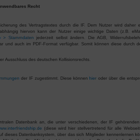
 Anwendbares Recht
eicherung des Vertragstextes durch die IF. Dem Nutzer wird daher 
nabhängig hiervon kann der Nutzer einige wichtige Daten (z.B. eMa
nto > Stammdaten
jederzeit selbst ändern. Die AGB, Widerrufsbele
ar und auch im PDF-Format verfügbar. Somit können diese durch d
er Ausschluss des deutschen Kollisionsrechts.
timmungen
der IF zugestimmt. Diese können
hier
oder über die entsp
zentralen Datenbank an, die unter verschiedenen, der IF gehörende
ww.interfriendship.de
(diese wird hier stellvertretend für alle Websei
 auf dieses Datenbanksystem, über das sich Mitglieder kennenlernen k