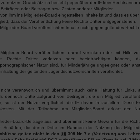
t zu nutzen. Grundsätzlich besteht gegenüber der IF kein Rechtsanspr
Beiträgen oder Beiträgen bzw. Zitaten anderer Mitglieder.
von ihm ins Mitglieder-Board eingestellten Inhalte ist und dass es über
lied, dass der Veröffentlichung keine Rechte Dritter entgegenstehen.
Mitglieder-Board veröffentlichten Inhalte nicht gegen geltendes Recht 
itglieder-Board veröffentlichen, darauf verlinken oder mit Hilfe vo
e Rechte Dritter verletzen oder beeinträchtigen können, die
 pornographischer Natur sind, für Minderjährige ungeeignet oder ans
inhaltung der geltenden Jugendschutzvorschriften verpflichtet.
äge nicht verantwortlich und übernimmt auch keine Haftung für Links, 
lls dennoch Dritte aufgrund von Beiträgen, die ein Mitglied veröffent
so ist der Nutzer verpflichtet, die IF davon freizustellen. Diese Fr
skosten. Mit der Teilnahme am Mitglieder-Board erklärt der Nu
itglieder-Board-Beiträge aus und übernimmt keine Gewähr für die Richt
für Schäden, die durch Dritte im Rahmen der Nutzung des Mitglied
hlüsse gelten nicht in den §§ 309 Nr. 7 a (Verletzung von Leben