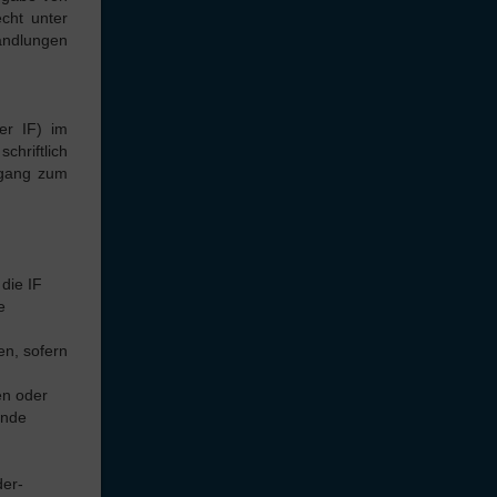
cht unter
andlungen
der IF) im
chriftlich
Zugang zum
die IF
e
en, sofern
en oder
ände
der-