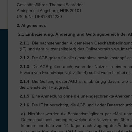
Geschäftsführer: Thomas Schröder
Amtsgericht Augsburg, HRB 20101
USt-IdNr. DE813814230
2. Allgemeines
2.1 Einbeziehung, Änderung und Geltungsbereich der 
2.1.1
Die nachstehenden Allgemeinen Geschäftsbedingung
(IF) und dem Nutzer (Mitglied) des Onlineportals www.interf
2.1.2
Die AGB gelten für alle (kostenlose sowie kostenpflich
2.1.3
Die AGB gelten auch, wenn der Nutzer zu einem spä
Erwerb von Friend€hips vgl. Ziffer 4) selbst wenn hierbei n
2.1.4
Die Geltung dieser AGB ist unabhängig davon, wie 
die Dienste der IF zugreift.
2.1.5
Eine Anmeldung ohne die uneingeschränkte Anerkenn
2.1.6
Die IF ist berechtigt, die AGB und / oder Datenschut
a)
Hierüber werden die Bestandsmitglieder per eMail unter
Datenschutzbestimmungen, welche der Nutzer dann über d
können innerhalb von 14 Tagen nach Zugang der Änderung
die neuen Regelungen (AGB und / oder Datenschutzbesti