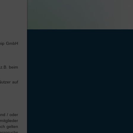
ship GmbH
z.B. beim
utzer auf
und / oder
itglieder
ch gelten
erspruchs