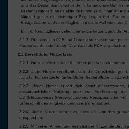
wird das Bestandsmitglied in der Informations-eMail hin
Bestandsmitglied Ihnen aktiv zustimmt (z.B. über eine 
Mitglied gelten die bisherigen Regelungen fort. Zudem b
Restguthaben wird dem Mitglied in diesem Fall wie unter Zif
b)
Für Neumitglieder gelten immer die im Zeitpunkt der
2.1.7
Die aktuellen AGB und Datenschutzbestimmungen sin
Zudem werden sie für den Download als PDF vorgehalten.
2.2 Berechtigter Nutzerkreis
2.2.1
Nutzer müssen das 18. Lebensjahr vollendet haben.
2.2.2
Jeder Nutzer verpflichtet sich, die Dienstleistungen u
nicht für kommerzielle, gewerbliche, freiberufliche,…) Zwec
2.2.3
Jeder Nutzer erklärt sich damit einverstanden, 
missbräuchlicher Nutzung oder zur Verifizierung der 
Lichtbildausweises (Personalausweis, Reisepass oder Führ
Unterschrift des Mitglieds identifizierbar enthalten.
2.2.4
Jeder Nutzer sichert zu, dass alle von ihm gema
entsprechen.
2.2.5
Mit seiner Anmeldung bestätigt der Nutzer die Bedingu