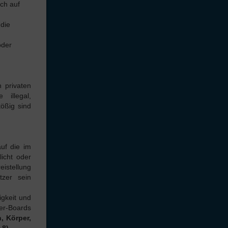
uch auf
 die
oder
n privaten
 illegal,
tößig sind
auf die im
licht oder
eistellung
tzer sein
igkeit und
er-Boards
, Körper,