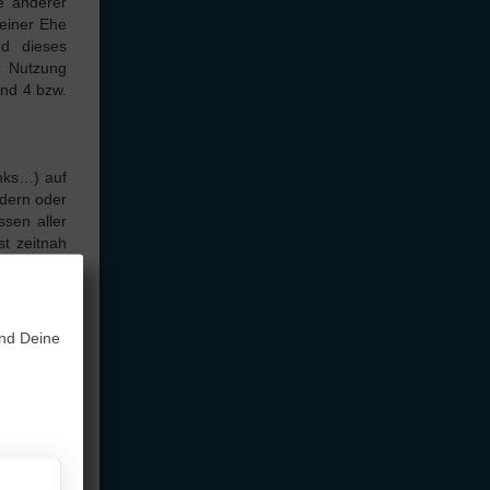
le anderer
 einer Ehe
nd dieses
r Nutzung
und 4 bzw.
inks…) auf
ndern oder
ssen aller
t zeitnah
gestellten
en. Zudem
.
und Deine
nter
Deine
enaufträge
wieder zu
nung eines