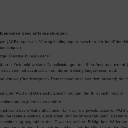
Allgemeinen Geschäftsbeziehungen
en (AGB) regeln die Vertragsbedingungen zwischen der InterFriend
riendship.de.
tige) Dienstleistungen der IF.
teren Zeitpunkt weitere Dienstleistungen der IF in Anspruch nimmt (
icht noch einmal ausdrücklich auf deren Geltung hingewiesen wird.
und von wo (Bundesrepublik Deutschland oder aus dem Ausland) der N
ung der AGB und Datenschutzbestimmungen der IF ist nicht möglich.
zbestimmungen jederzeit zu ändern.
richtet. Diese eMail enthält einen Link auf die jeweils aktuellen AGB 
ie Webseite einsehen, ausdrucken und herunterladen kann. Bestandsm
smitteilung gegenüber der IF widersprechen. Erfolgt kein Widerspru
mmungen) ab dem Tag nach Fristablauf. Auf die Möglichkeit des Wid