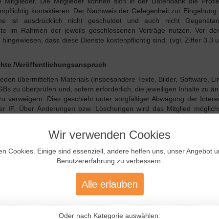
 Mitglieder. Die Mitglieder können sich in der Datenbank die Profi
tenpflichtig kontaktieren. Der Nachweis der Gelegenheit zur Eingehung
e ist ausdrücklich nicht geschuldet und auch nicht Gegensta
nste im Rahmen der jeweils geschlossenen Verträge nutzen. Vor de
 hingewiesen, dass diese Dienste kostenpflichtig sind. (vgl. Ziffer 3.3 
chte /Veröffentlichungsanspruch
edweden übermittelten Materials (insbesondere Texte, Bilder, Software, L
s zu überprüfen und, sofern erforderlich, die jeweiligen Inhalte zu ä
zu verweigern. Dies geschieht unter sorgfältiger Abwägung der Intere
der IF. Über Änderungen bzw. Löschungen wird das Mitglied möglichs
ied nicht zu. Das Mitglied versichert, an allen von ihm zur Verfügung 
dazu notwendigen Rechte (insbesondere Urheberrechte) zu besitz
Wir verwenden Cookies
chen von ihm stammenden Materials keine Rechte Dritter entgegenstehen
en Cookies. Einige sind essenziell, andere helfen uns, unser Angebot 
Benutzererfahrung zu verbessern.
og aktivieren (online stellen) oder deaktivieren. Dies geschieht u
Alle erlauben
 die IF besteht ausdrücklich nicht. Die IF behält sich vor, Anzeig
Gründen vollständig oder teilweise nicht zu veröffentlichen oder 
 gegen gesetzliche Bestimmungen oder diese AGB verstößt. Eine Ableh
Oder nach Kategorie auswählen: