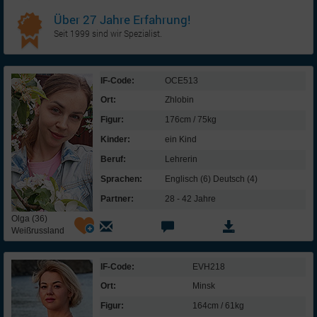
Über 27 Jahre Erfahrung!
Seit 1999 sind wir Spezialist.
IF-Code:
OCE513
Ort:
Zhlobin
Figur:
176cm / 75kg
Kinder:
ein Kind
Beruf:
Lehrerin
Sprachen:
Englisch (6) Deutsch (4)
Partner:
28 - 42 Jahre
Olga (36)
Weißrussland
IF-Code:
EVH218
Ort:
Minsk
Figur:
164cm / 61kg