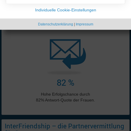
46 %
54 %
Individuelle Cookie-Einstellungen
Online-Anzeigen:
5649 ♀ + 6764 ♂
Datenschutzerklärung
|
Impressum
Stand: 09.08.2026 15:44 Uhr
82 %
Hohe Erfolgschance durch
82% Antwort-Quote der Frauen.
InterFriendship – die Partnervermittlung