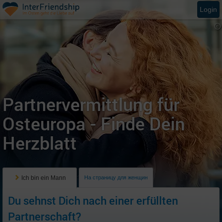
Login
Partnervermittlung für
Osteuropa - Finde Dein
Herzblatt
Ich bin ein Mann
На страницу для женщин
Du sehnst Dich nach einer erfüllten
Partnerschaft?