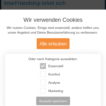
InterFriendship lohnt sich
Wir verwenden Cookies
Wir nutzen Cookies. Einige sind essenziell, andere helfen uns,
unser Angebot und Deine Benutzererfahrung zu verbessern.
Alle erlauben
477.200
Über 477.200 aktive Mitglieder
Oder nach Kategorie auswählen:
mit über 12.400 aktiven Anzeigen
Essenziell
Komfort
Analyse
Marketing
Auswahl speichern