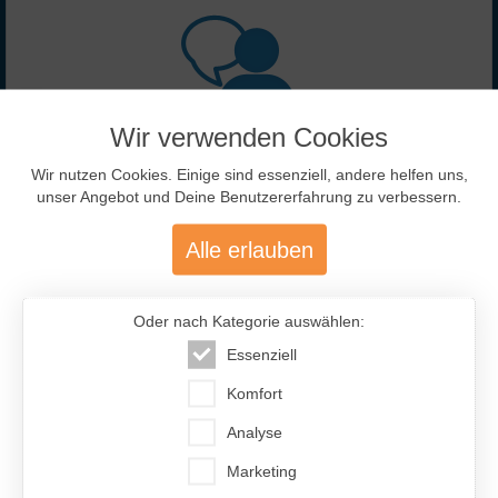
Wir verwenden Cookies
477.200
Wir nutzen Cookies. Einige sind essenziell, andere helfen uns,
unser Angebot und Deine Benutzererfahrung zu verbessern.
Über 477.200 aktive Mitglieder
Alle erlauben
mit über 12.400 aktiven Anzeigen
Oder nach Kategorie auswählen:
Essenziell
Komfort
Analyse
46 %
54 %
Marketing