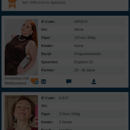
Seit 1999 sind wir Spezialist.
IF-Code:
APN575
Ort:
Minsk
Figur:
167cm / 66kg
Kinder:
Keine
Beruf:
Programmiererin
Sprachen:
Englisch (2)
Partner:
26 - 46 Jahre
Anastasiya (36)
Weißrussland
IF-Code:
ILI157
Ort:
Figur:
170cm / 60kg
Kinder:
2 Kinder