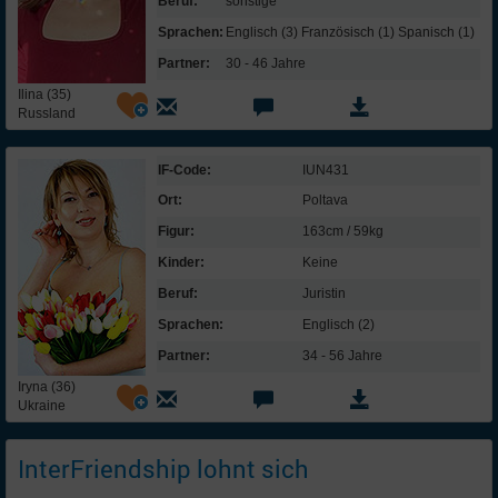
Beruf:
sonstige
Sprachen:
Englisch (3) Französisch (1) Spanisch (1)
Partner:
30 - 46 Jahre
Ilina (35)
Russland
IF-Code:
IUN431
Ort:
Poltava
Figur:
163cm / 59kg
Kinder:
Keine
Beruf:
Juristin
Sprachen:
Englisch (2)
Partner:
34 - 56 Jahre
Iryna (36)
Ukraine
InterFriendship lohnt sich