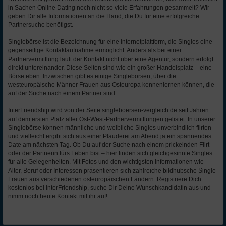
in Sachen Online Dating noch nicht so viele Erfahrungen gesammelt? Wir
geben Dir alle Informationen an die Hand, die Du für eine erfolgreiche
Partnersuche benötigst.
Singlebörse ist die Bezeichnung für eine Internetplattform, die Singles eine
gegenseitige Kontaktaufnahme ermöglicht. Anders als bei einer
Partnervermittlung läuft der Kontakt nicht über eine Agentur, sondern erfolgt
direkt untereinander. Diese Seiten sind wie ein großer Handelsplatz – eine
Börse eben. Inzwischen gibt es einige Singlebörsen, über die
westeuropäische Männer Frauen aus Osteuropa kennenlernen können, die
auf der Suche nach einem Partner sind.
InterFriendship wird von der Seite singleboersen-vergleich.de seit Jahren
auf dem ersten Platz aller Ost-West-Partnervermittlungen gelistet. In unserer
Singlebörse können männliche und weibliche Singles unverbindlich flirten
und vielleicht ergibt sich aus einer Plauderei am Abend ja ein spannendes
Date am nächsten Tag. Ob Du auf der Suche nach einem prickelnden Flirt
oder der Partnerin fürs Leben bist – hier finden sich gleichgesinnte Singles
für alle Gelegenheiten. Mit Fotos und den wichtigsten Informationen wie
Alter, Beruf oder Interessen präsentieren sich zahlreiche bildhübsche Single-
Frauen aus verschiedenen osteuropäischen Ländern. Registriere Dich
kostenlos bei InterFriendship, suche Dir Deine Wunschkandidatin aus und
nimm noch heute Kontakt mit ihr auf!