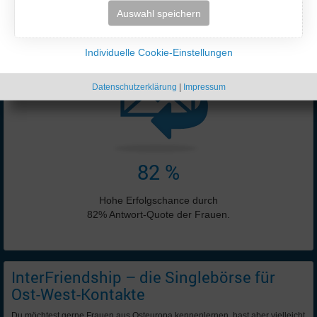
Online-Anzeigen:
Auswahl speichern
5667 ♀ + 6761 ♂
Stand: 07.08.2026 20:19 Uhr
Individuelle Cookie-Einstellungen
Datenschutzerklärung
|
Impressum
82 %
Hohe Erfolgschance durch
82% Antwort-Quote der Frauen.
InterFriendship – die Singlebörse für
Ost-West-Kontakte
Du möchtest gerne Frauen aus Osteuropa kennenlernen, hast aber vielleicht