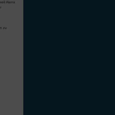
weil Alena
r
n zu