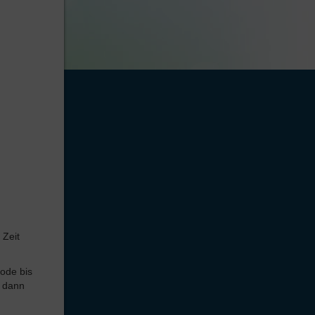
 Zeit
iode bis
s dann