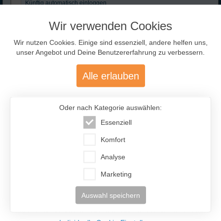
Künftig automatisch einloggen
might click, don’t be shy, say hi!"
Zugangsdaten
Anmelden
Wir verwenden Cookies
Rauche ich?
vergessen?
Ja
Selten
Nie
Wir nutzen Cookies. Einige sind essenziell, andere helfen uns,
unser Angebot und Deine Benutzererfahrung zu verbessern.
Trinke ich Alkohol?
Adresse abrufen
Ja
Selten
Nie
Alle erlauben
Ausgewählte Traumfrauen
- nur für Dich!
Hobbies:
IF-Code:
OLT672
Oder nach Kategorie auswählen:
Ort:
Minsk
Essenziell
zu Hause
Figur:
164cm / 53kg
Handarbeit
Komfort
Kinder:
2 Kinder
Kochen /
Analyse
Beruf:
Masseurin
Backen
Sprachen:
Englisch (4)
Hausarbeit
Marketing
Partner:
36 - 54 Jahre
Auswahl speichern
Olga (50)
Persönlichkeit:
Weißrussland