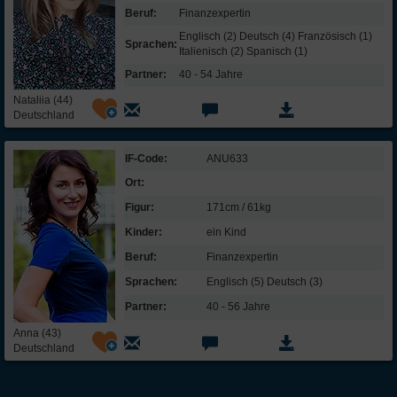
Ich bin originell und habe oft neue Ideen.
Beruf:
Finanz­expertin
Neuem gegenüber bin ich eher vorsichtig.
Englisch (2) Deutsch (4) Französisch (1)
Sprachen:
Italienisch (2) Spanisch (1)
Ich interessiere mich sehr für Kunst, Musik
und Kultur.
Partner:
40 - 54 Jahre
Traditionen und alte Werte sind mir sehr
Nataliia (44)
wichtig.
Deutschland
(
Erläuterungen zur InterFriendship-Persönlichkeitsanalyse
)
IF-Code:
ANU633
Partner:
Ort:
Figur:
171cm / 61kg
Mein Idealmann:
Kinder:
ein Kind
Alter:
36-54 Jahre
Beruf:
Finanz­expertin
Größe:
mindestens 165 cm
Sprachen:
Englisch (5) Deutsch (3)
Eigenschaften:
gutherzig, familienorientiert, beruflich erfolgreich,
Partner:
40 - 56 Jahre
intelligent, zuverlässig, organisiert
Anna (43)
Darf mein
Deutschland
Partner Kinder
Ja
haben?
Religion