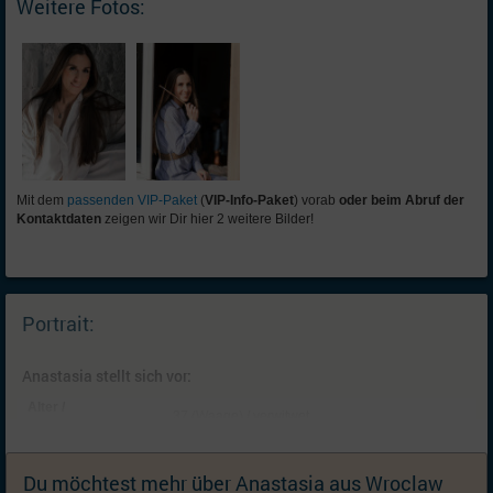
Weitere Fotos:
Mit dem
passenden VIP-Paket
(
VIP-Info-Paket
) vorab
oder beim Abruf der
Kontaktdaten
zeigen wir Dir hier 2 weitere Bilder!
Portrait:
Anastasia stellt sich vor:
Alter /
37 (Waage) / verwitwet
Familienstand:
Kinder:
2 Kinder: Sohn (9, lebt bei mir) , Sohn (5, lebt bei
mir); Ich wünsche mir keine (weiteren) Kinder
Du möchtest mehr über Anastasia aus Wroclaw