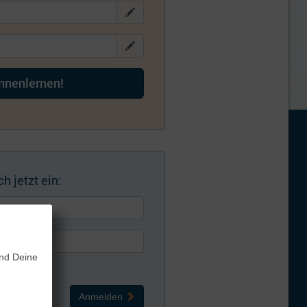
ennenlernen!
h jetzt ein:
und Deine
Anmelden