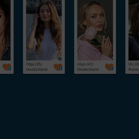
Olga (35)
Asya (41)
Vic (3
Deutschland
Deutschland
Russl
 unkompliziert osteuropäische
Frauen kennenlernen
kannst. Ob freundschaftlicher Ko
eine schnelle und direkte Kontaktaufnahme mit interessanten
Frauen aus Osteuropa
– 
als 5.000 hübschen
Single
-Frauen, darunter: