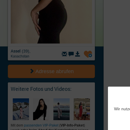
Assel
(39),
Kasachstan
Adresse abrufen
Weitere Fotos und Videos:
Wir nutz
Mit dem
passenden VIP-Paket
(
VIP-Info-Paket
)