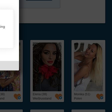
ing
(38)
Elena (38)
Monika (51)
and
Weißrussland
Polen