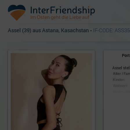
Assel (39) aus Astana, Kasachstan
-
IF-CODE: ASS3
Port
Assel stel
Alter / Fa
Kinder:
Wohnort:
Nationalitä
Aussehen
Körpersc