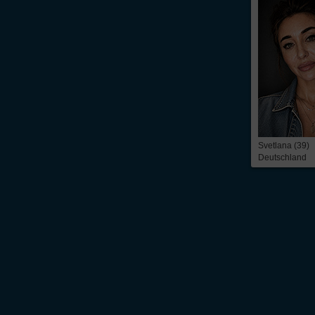
Svetlana (39)
Deutschland
Über Inter
Friendship
InterFriendship ist eine seriöse
Singlebörse
für Ost-West-Kontakte, über die Du
prickelnder
Flirt
oder die ganz große Liebe – alles ist möglich. Wir bieten Dir 
zeitbezogene Mitgliedschaft. Du findest bei uns die
Kontaktanzeigen
von mehr 
russische Frauen