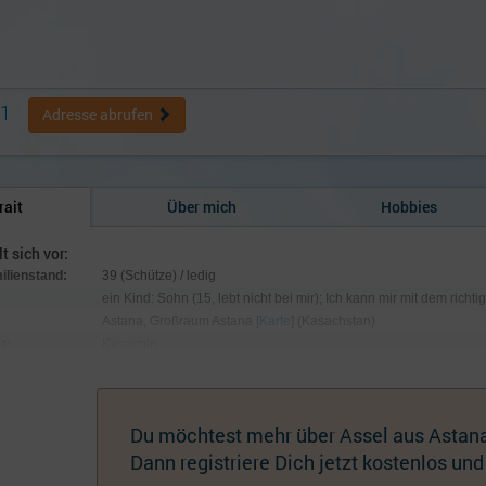
51
Adresse abrufen
rait
Über mich
Hobbies
lt sich vor:
milienstand:
39 (Schütze) / ledig
ein Kind: Sohn (15, lebt nicht bei mir); Ich kann mir mit dem richti
Astana, Großraum Astana [
Karte
] (Kasachstan)
t:
Kasachin
:
175 cm / 55 kg; Augen schwarz, Haare schwarz
hmuck:
Tattoo
Du möchtest mehr über Assel aus Astana
Dann registriere Dich jetzt kostenlos und