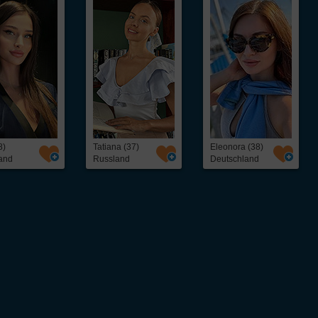
8)
Tatiana (37)
Eleonora (38)
and
Russland
Deutschland
ntakt,
Über InterFriendship
ohne Abo oder
Preise & Zahlungsarten
Erfolgsstories
Virtueller Rundgang / Guided Tour