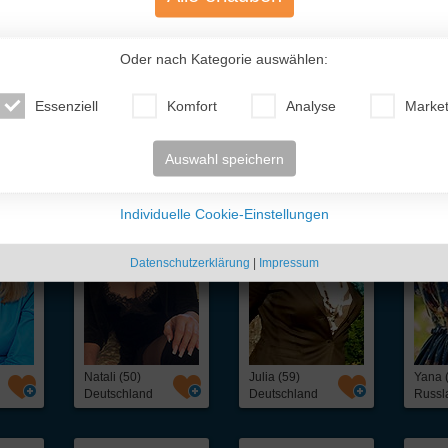
Oder nach Kategorie auswählen:
Essenziell
Komfort
Analyse
Market
te Traumfrauen
- nur für Dich!
Auswahl speichern
Individuelle Cookie-Einstellungen
Datenschutzerklärung
|
Impressum
Natali (50)
Julia (59)
Yana 
Deutschland
Deutschland
Russl