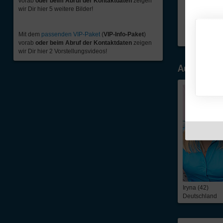
vorab
oder beim Abruf der Kontaktdaten
zeigen
wir Dir hier 5 weitere Bilder!
Mit dem
passenden VIP-Paket
(
VIP-Info-Paket
)
vorab
oder beim Abruf der Kontaktdaten
zeigen
wir Dir hier 2 Vorstellungsvideos!
Ausgewähl
Iryna (42)
Deutschland