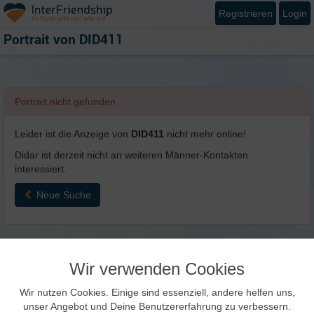
Registrieren
Login
Portrait von
DID411
Portrait nicht gefunden
Leider ist die Anzeige von
DID411
nicht mehr online!
Didar ist derzeit nicht an weiteren Männer-Kontakten
interessiert.
Neue Suche
Wir verwenden Cookies
Wir nutzen Cookies. Einige sind essenziell, andere helfen uns,
unser Angebot und Deine Benutzererfahrung zu verbessern.