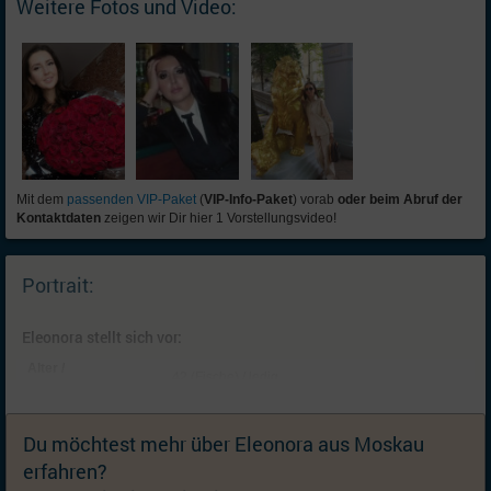
Weitere Fotos und Video:
Mit dem
passenden VIP-Paket
(
VIP-Info-Paket
) vorab
oder beim Abruf der
Kontaktdaten
zeigen wir Dir hier 1 Vorstellungsvideo!
Portrait:
Eleonora stellt sich vor:
Alter /
42 (Fische) / ledig
Familienstand:
Kinder:
Keine; Ich wünsche mir (weitere) Kinder
Du möchtest mehr über Eleonora aus Moskau
Wohnort:
Moskau, Großraum Moskau [
Karte
] (Russland)
erfahren?
Nationalität:
Russin