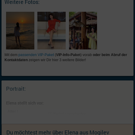
Weitere Fotos:
Mit dem
passenden VIP-Paket
(
VIP-Info-Paket
) vorab
oder beim Abruf der
Kontaktdaten
zeigen wir Dir hier 3 weitere Bilder!
Portrait:
Elena stellt sich vor:
Alter /
47 (Krebs) / geschieden
Familienstand:
Kinder:
Keine; Ich wünsche mir keine (weiteren) Kinder
Du möchtest mehr über Elena aus Mogilev
Wohnort:
Mogilev, Großraum Mogilev [
Karte
]