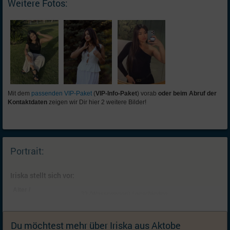
Weitere Fotos:
Mit dem
passenden VIP-Paket
(
VIP-Info-Paket
) vorab
oder beim Abruf der
Kontaktdaten
zeigen wir Dir hier 2 weitere Bilder!
Portrait:
Iriska stellt sich vor:
Alter /
33 (Wassermann) / geschieden
Familienstand:
Kinder:
ein Kind: Tochter (11, lebt bei mir); Ich wünsche
mir (weitere) Kinder
Du möchtest mehr über Iriska aus Aktobe