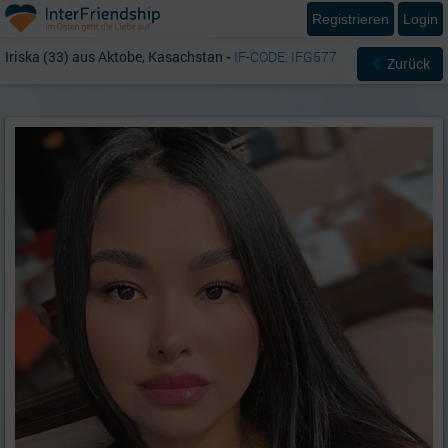
Registrieren
Login
Iriska (33) aus Aktobe, Kasachstan
-
IF-CODE: IFG577
Zurück