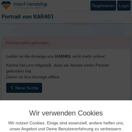
Registrieren
Login
Portrait von
KAR401
Portrait nicht gefunden
Leider ist die Anzeige von
KAR401
nicht mehr online!
Karina hat uns mitgeteilt, dass sie bereits einen Partner
gefunden hat.
Daher ist ihre Anzeige offline.
Neue Suche
Wir verwenden Cookies
Wir nutzen Cookies. Einige sind essenziell, andere helfen uns,
unser Angebot und Deine Benutzererfahrung zu verbessern.