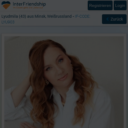
Registrieren
Login
Lyudmila (43) aus Minsk, Weißrussland
-
IF-CODE:
Zurück
LYU903