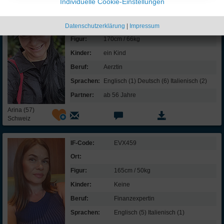
Individuelle Cookie-Einstellungen
Meine Freunde sagen, dass ich eine
selbstbewusste Frau bin.
IF-Code:
ARL216
Ich bin so schnell durch nichts aus der
Ort:
Datenschutzerklärung
|
Impressum
Fassung zu bringen.
Figur:
170cm / 66kg
Kinder:
ein Kind
Gewissenhaftigkeit /
Selbstkontrolle:
Beruf:
Aerztin
Ich bin ein eher chaotischer Mensch.
Sprachen:
Englisch (1) Deutsch (6) Italienisch (2)
Am liebsten lebe ich in den Tag hinein und
Partner:
ab 56 Jahre
plane nichts.
Arina (57)
Ich bin zielstrebig und gebe nicht so
Schweiz
schnell auf, wenn ich mir etwas
vorgenommen habe.
IF-Code:
EVX459
Ich bin ein sehr ordentlicher Mensch.
Ort:
Gutmütigkeit /
Figur:
165cm / 50kg
Verträglichkeit:
Kinder:
Keine
Neuen Menschen gegenüber bin ich
Beruf:
Finanz­expertin
zunächst misstrauisch.
Sprachen:
Englisch (5) Italienisch (1)
Ich bin sehr hilfsbereit und sorge mich um
andere Menschen.