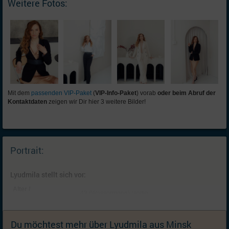
Weitere Fotos:
Mit dem
passenden VIP-Paket
(
VIP-Info-Paket
) vorab
oder beim Abruf der
Kontaktdaten
zeigen wir Dir hier 3 weitere Bilder!
Portrait:
Lyudmila stellt sich vor:
Alter /
43 (Wassermann) / ledig
Familienstand:
Kinder:
Keine; Ich wünsche mir (weitere) Kinder
Du möchtest mehr über Lyudmila aus Minsk
Wohnort:
Minsk, Großraum Minsk [
Karte
] (Weißrussland)