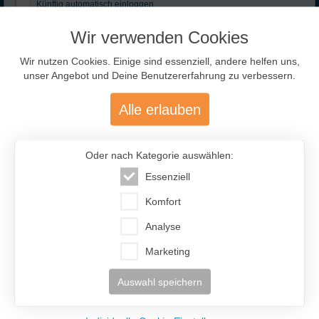
Künftig automatisch einloggen
Backen
Zugangsdaten
Hausarbeit
Anmelden
Wir verwenden Cookies
vergessen?
Wir nutzen Cookies. Einige sind essenziell, andere helfen uns,
Persönlichkeit:
unser Angebot und Deine Benutzererfahrung zu verbessern.
Adresse abrufen
trifft zu
Alle erlauben
Ausgewählte Traumfrauen
- nur für Dich!
Extraversion / Geselligkeit:
IF-Code:
ALS338
Ich bin eher zurückhaltend und ruhig.
Oder nach Kategorie auswählen:
Ort:
Minsk
In Gesellschaft bin ich lustig und lache viel.
Essenziell
Ich mag es auf einer Party im Mittelpunkt zu
Figur:
163cm / 69kg
stehen.
Komfort
Kinder:
2 Kinder
Ich bin auch sehr gerne allein.
Analyse
Beruf:
Juristin
Sprachen:
Englisch (3) Französisch (3)
Emotionale Stabilität /
Marketing
Gelassenheit:
Partner:
ab 40 Jahre
Auswahl speichern
Ich bin sehr sensibel und verletzlich.
Aleksandra (47)
Weißrussland
Ich bin manchmal launisch.