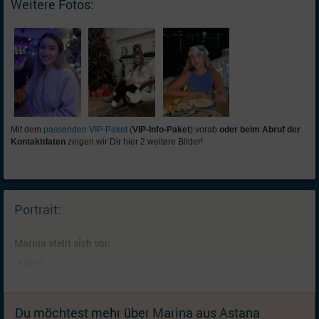
Weitere Fotos:
Mit dem
passenden VIP-Paket
(
VIP-Info-Paket
) vorab
oder beim Abruf der
Kontaktdaten
zeigen wir Dir hier 2 weitere Bilder!
Portrait:
Marina stellt sich vor:
Alter /
32 (Löwe) / ledig
Familienstand:
Kinder:
Keine; Ich kann mir mit dem richtigen Partner
(weitere) Kinder vorstellen
Du möchtest mehr über Marina aus Astana