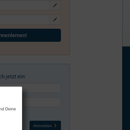
ennenlernen!
h jetzt ein:
und Deine
Anmelden