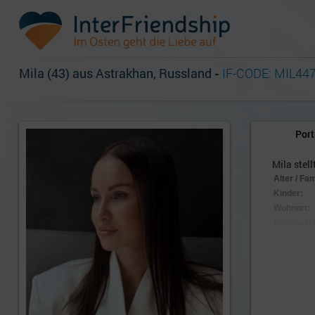
Mila (43) aus Astrakhan, Russland
-
IF-CODE: MIL44
Port
Mila stell
Alter / Fa
Kinder:
Wohnort:
Nationalitä
Aussehen
Körpersc