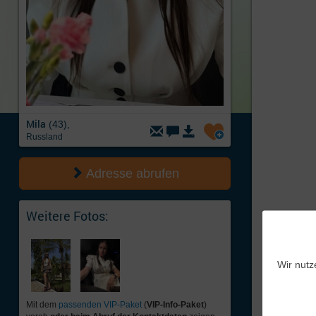
Mila
(43),
Russland
Adresse abrufen
Weitere Fotos:
Wir nutz
Mit dem
passenden VIP-Paket
(
VIP-Info-Paket
)