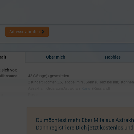
7
Adresse abrufen
rait
Über mich
Hobbies
t sich vor:
milienstand:
43 (Waage) / geschieden
2 Kinder: Tochter (15, lebt bei mir) , Sohn (6, lebt bei mir); Könn
Astrakhan, Großraum Astrakhan [
Karte
] (Russland)
t:
Russin
:
166 cm / 54 kg; Augen blau, Haare blond natur
hmuck:
Keiner
Du möchtest mehr über Mila aus Astrakh
Dann registriere Dich jetzt kostenlos und