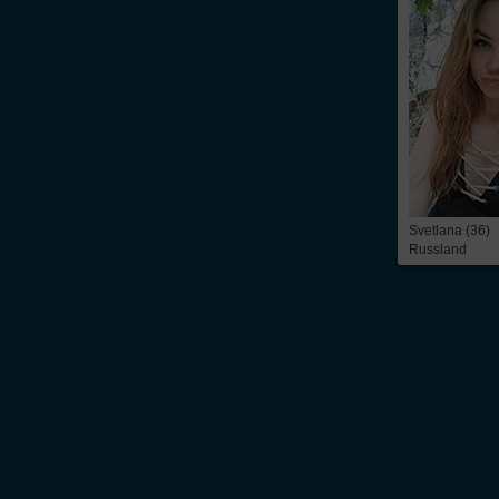
Svetlana (36)
Russland
Über Inter
Friendship
InterFriendship ist eine seriöse
Singlebörse
für Ost-West-Kontakte, über die Du
prickelnder
Flirt
oder die ganz große Liebe – alles ist möglich. Wir bieten Dir 
zeitbezogene Mitgliedschaft. Du findest bei uns die
Kontaktanzeigen
von mehr 
russische Frauen