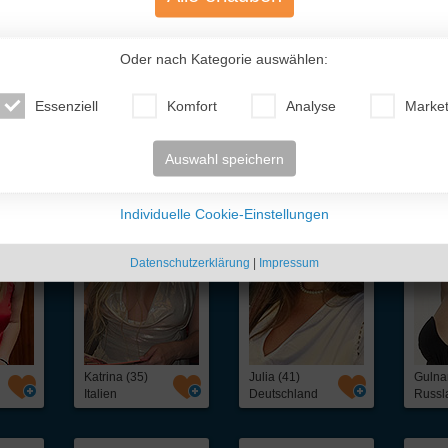
Oder nach Kategorie auswählen:
Essenziell
Komfort
Analyse
Market
te Traumfrauen
- nur für Dich!
Auswahl speichern
Individuelle Cookie-Einstellungen
Datenschutzerklärung
|
Impressum
Katrina (35)
Julia (41)
Gulna
Italien
Deutschland
Russl