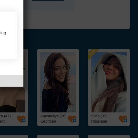
ing
ra (47)
Anastasiya (28)
Sofia (32)
and
Georgien
Russland