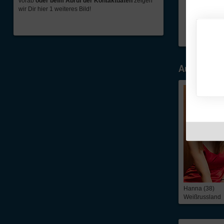
vorab
oder beim Abruf der Kontaktdaten
zeigen
wir Dir hier 1 weiteres Bild!
Ausgewähl
Hanna (38)
Weißrussland