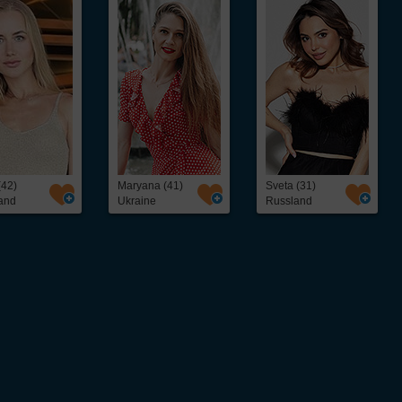
(42)
Maryana (41)
Sveta (31)
and
Ukraine
Russland
ntakt,
Über InterFriendship
ohne Abo oder
Preise & Zahlungsarten
Erfolgsstories
Virtueller Rundgang / Guided Tour