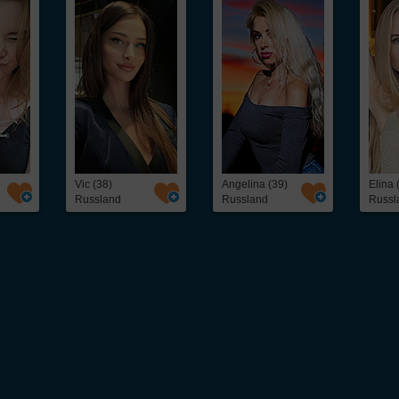
Vic (38)
Angelina (39)
Elina 
Russland
Russland
Russl
 unkompliziert osteuropäische
Frauen kennenlernen
kannst. Ob freundschaftlicher Ko
eine schnelle und direkte Kontaktaufnahme mit interessanten
Frauen aus Osteuropa
– 
als 5.000 hübschen
Single
-Frauen, darunter: