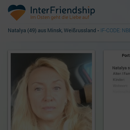
Natalya (49) aus Minsk, Weißrussland
-
IF-CODE: NB
Port
Natalya st
Alter / Fa
Kinder:
Wohnort:
Nationalitä
Aussehen
Körpersc