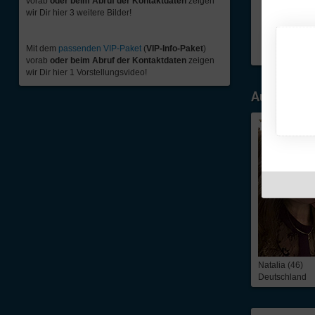
vorab
oder beim Abruf der Kontaktdaten
zeigen
wir Dir hier 3 weitere Bilder!
Mit dem
passenden VIP-Paket
(
VIP-Info-Paket
)
vorab
oder beim Abruf der Kontaktdaten
zeigen
wir Dir hier 1 Vorstellungsvideo!
Ausgewähl
Natalia (46)
Deutschland