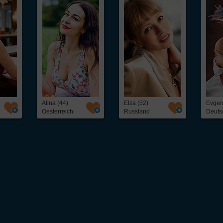
Alina (44)
Elza (52)
Evgen
Oesterreich
Russland
Deuts
 unkompliziert osteuropäische
Frauen kennenlernen
kannst. Ob freundschaftlicher Ko
eine schnelle und direkte Kontaktaufnahme mit interessanten
Frauen aus Osteuropa
– 
als 5.000 hübschen
Single
-Frauen, darunter: