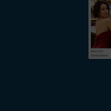
Irina (37)
Deutschland
Über Inter
Friendship
InterFriendship ist eine seriöse
Singlebörse
für Ost-West-Kontakte, über die Du
prickelnder
Flirt
oder die ganz große Liebe – alles ist möglich. Wir bieten Dir 
zeitbezogene Mitgliedschaft. Du findest bei uns die
Kontaktanzeigen
von mehr 
russische Frauen