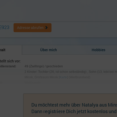
E923
Adresse abrufen
rait
Über mich
Hobbies
ellt sich vor:
milienstand:
49 (Zwillinge) / geschieden
2 Kinder: Tochter (26, ist schon selbständig) , Sohn (13, lebt bei
Minsk, Großraum Minsk [
Karte
] (Weißrussland)
t:
Weißrussin
:
168 cm / 50 kg; Augen blau, Haare blond natur
hmuck:
Keiner
Du möchtest mehr über Natalya aus Min
Dann registriere Dich jetzt kostenlos und