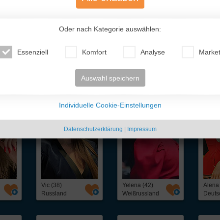
Oder nach Kategorie auswählen:
Essenziell
Komfort
Analyse
Market
te Traumfrauen
- nur für Dich!
Auswahl speichern
Individuelle Cookie-Einstellungen
Datenschutzerklärung
|
Impressum
Vic (38)
Yelena (42)
Alena
Russland
Weißrussland
Deuts