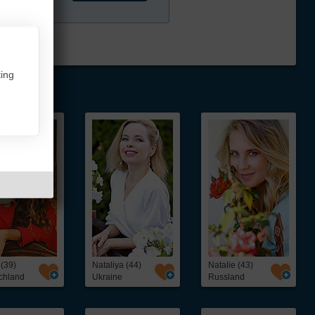
ing
 (39)
Nataliya (44)
Natalie (43)
chland
Ukraine
Russland