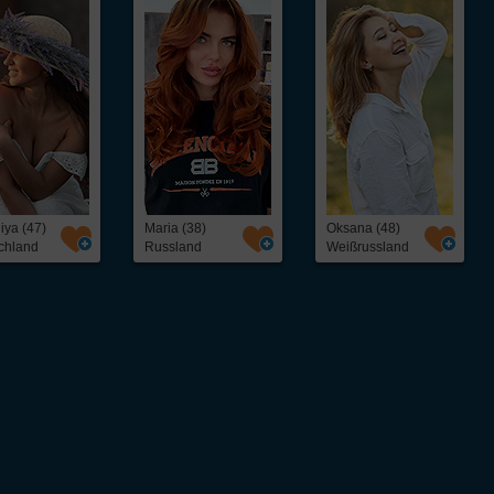
iya (47)
Maria (38)
Oksana (48)
chland
Russland
Weißrussland
ntakt,
Über InterFriendship
ohne Abo oder
Preise & Zahlungsarten
Erfolgsstories
Virtueller Rundgang / Guided Tour