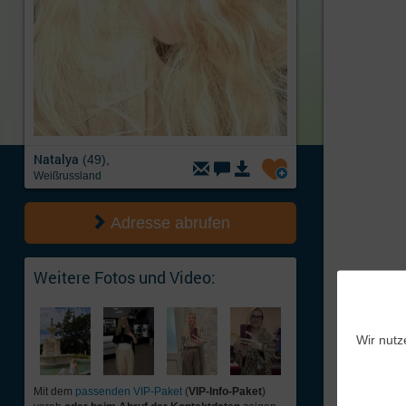
Natalya
(49),
Weißrussland
Adresse abrufen
Weitere Fotos und Video:
Wir nutz
Mit dem
passenden VIP-Paket
(
VIP-Info-Paket
)