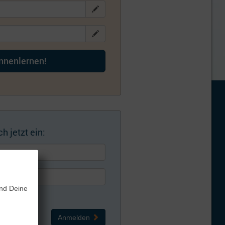
ennenlernen!
h jetzt ein:
und Deine
Anmelden