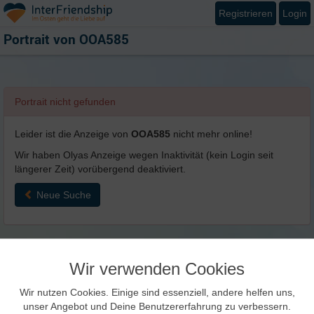
Registrieren
Login
Portrait von
OOA585
Portrait nicht gefunden
Leider ist die Anzeige von
OOA585
nicht mehr online!
Wir haben Olyas Anzeige wegen Inaktivität (kein Login seit
längerer Zeit) vorübergend deaktiviert.
Neue Suche
Wir verwenden Cookies
Wir nutzen Cookies. Einige sind essenziell, andere helfen uns,
unser Angebot und Deine Benutzererfahrung zu verbessern.