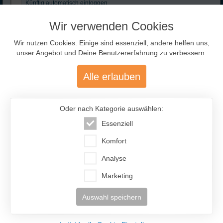
Künftig automatisch einloggen
Ja
Selten
Nie
Zugangsdaten
Anmelden
Wir verwenden Cookies
vergessen?
Hobbies:
Wir nutzen Cookies. Einige sind essenziell, andere helfen uns,
unser Angebot und Deine Benutzererfahrung zu verbessern.
Adresse abrufen
zu Hause
Alle erlauben
Handarbeit
Ausgewählte Traumfrauen
- nur für Dich!
Kochen /
Backen
IF-Code:
LAB726
Oder nach Kategorie auswählen:
Hausarbeit
Ort:
Novosibirsk
Essenziell
Figur:
164cm / 65kg
Persönlichkeit:
Komfort
Kinder:
2 Kinder
Analyse
Beruf:
Psychologin
trifft zu
Sprachen:
Englisch (3)
Marketing
Extraversion / Geselligkeit:
Partner:
ab 40 Jahre
Auswahl speichern
Ich bin eher zurückhaltend und ruhig.
Lada (55)
Russland
In Gesellschaft bin ich lustig und lache viel.