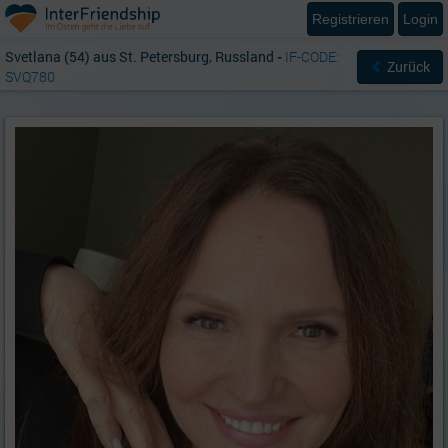
Registrieren
Login
Svetlana (54) aus St. Petersburg, Russland
-
IF-CODE:
Zurück
SVQ780