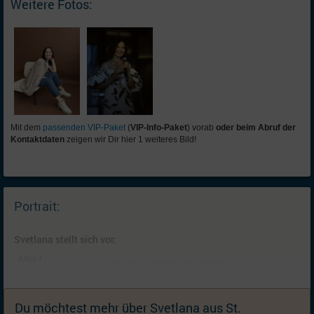
Weitere Fotos:
Mit dem
passenden VIP-Paket
(
VIP-Info-Paket
) vorab
oder beim Abruf der
Kontaktdaten
zeigen wir Dir hier 1 weiteres Bild!
Portrait:
Svetlana stellt sich vor:
Alter /
54 (Wassermann) / geschieden
Familienstand:
Kinder:
2 Kinder: Tochter (älter als 29, ist schon
selbständig) , Tochter (18, lebt bei mir); Ich
Du möchtest mehr über Svetlana aus St.
wünsche mir keine (weiteren) Kinder