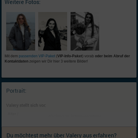
Weitere Fotos:
Mit dem
passenden VIP-Paket
(
VIP-Info-Paket
) vorab
oder beim Abruf der
Kontaktdaten
zeigen wir Dir hier 3 weitere Bilder!
Portrait:
Valery stellt sich vor:
Alter /
40 (Stier) / in Scheidung lebend
Familienstand:
Kinder:
ein Kind: Tochter (14, lebt bei mir); Ich wünsche
mir Geschwister für mein(e) Kind(er)
Du möchtest mehr über Valery aus erfahren?