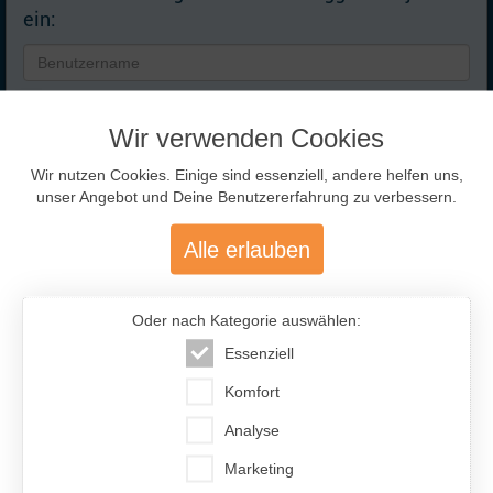
Ja
Selten
Nie
ein:
Hobbies:
zu Hause
Wir verwenden Cookies
Handarbeit
Künftig automatisch einloggen
Wir nutzen Cookies. Einige sind essenziell, andere helfen uns,
Kochen /
unser Angebot und Deine Benutzererfahrung zu verbessern.
Zugangsdaten
Anmelden
Backen
vergessen?
Hausarbeit
Alle erlauben
Adresse abrufen
Persönlichkeit:
Oder nach Kategorie auswählen:
Ausgewählte Traumfrauen
- nur für Dich!
Essenziell
trifft zu
IF-Code:
AWY406
Komfort
Extraversion / Geselligkeit:
Ort:
Moskau
Ich bin eher zurückhaltend und ruhig.
Analyse
Figur:
173cm / 53kg
In Gesellschaft bin ich lustig und lache viel.
Marketing
Kinder:
Keine
Ich mag es auf einer Party im Mittelpunkt zu