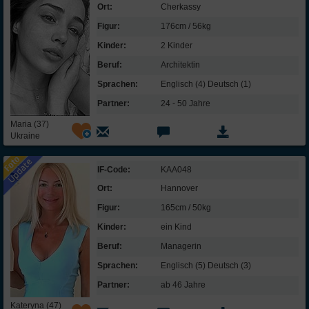
Ort:
Cherkassy
Ich bin ein sehr ordentlicher Mensch.
Figur:
176cm / 56kg
Gutmütigkeit /
Kinder:
2 Kinder
Verträglichkeit:
Beruf:
Architektin
Neuen Menschen gegenüber bin ich
Sprachen:
Englisch (4) Deutsch (1)
zunächst misstrauisch.
Partner:
24 - 50 Jahre
Ich bin sehr hilfsbereit und sorge mich um
andere Menschen.
Maria (37)
Ukraine
Mit manchen Menschen komme ich einfach
nicht klar.
Ich glaube an das Gute im Menschen.
IF-Code:
KAA048
Ort:
Hannover
Offenheit für Erfahrungen:
Figur:
165cm / 50kg
Ich bin originell und habe oft neue Ideen.
Kinder:
ein Kind
Neuem gegenüber bin ich eher vorsichtig.
Beruf:
Managerin
Ich interessiere mich sehr für Kunst, Musik
Sprachen:
Englisch (5) Deutsch (3)
und Kultur.
Partner:
ab 46 Jahre
Traditionen und alte Werte sind mir sehr
wichtig.
Kateryna (47)