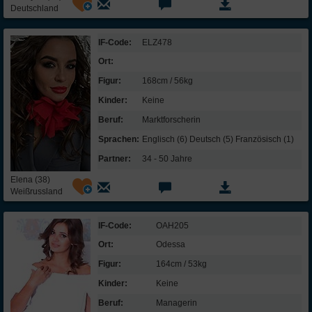
Deutschland
(
Erläuterungen zur InterFriendship-Persönlichkeitsanalyse
)
IF-Code:
ELZ478
Partner:
Ort:
Figur:
168cm / 56kg
Mein Idealmann:
Kinder:
Keine
Alter:
32-44 Jahre
Beruf:
Markt­forscherin
Größe:
175-200 cm
Sprachen:
Englisch (6) Deutsch (5) Französisch (1)
Eigenschaften:
humorvoll, ausgeglichen, nicht geizig, romantisch,
gesichertes Einkommen, treu
Partner:
34 - 50 Jahre
Darf mein
Elena (38)
Partner Kinder
Ja, aber nur erwachsene Kinder
Weißrussland
haben?
Religion
meines
IF-Code:
egal
OAH205
Partners:
Ort:
Odessa
Figur:
164cm / 53kg
Kinder:
Keine
Beruf:
Managerin