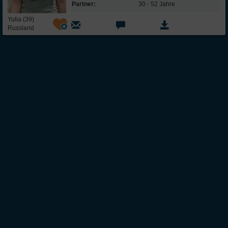
Partner:
30 - 52 Jahre
Yulia (39)
Russland
Über Inter
Friendship
InterFriendship ist eine seriöse
Singlebörse
für Ost-West-Kontakte, über die Du