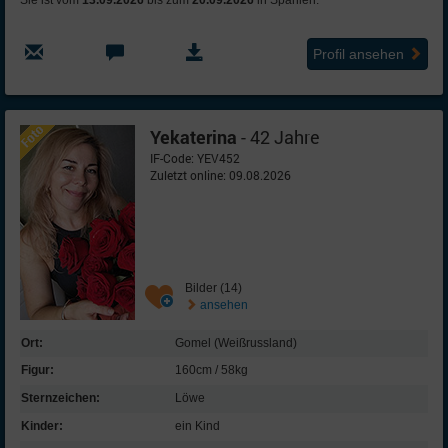
Sie ist vom
13.09.2026
bis zum
20.09.2026
in Spanien.
Profil ansehen
Yekaterina
- 42 Jahre
IF-Code: YEV452
Zuletzt online: 09.08.2026
Bilder (14)
ansehen
Ort:
Gomel (Weißrussland)
Figur:
160cm / 58kg
Sternzeichen:
Löwe
Kinder:
ein Kind