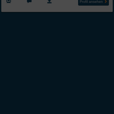
Profil ansehen
Über Inter
Friendship
InterFriendship ist eine seriöse
Singlebörse
für Ost-West-Kontakte, über die Du
unkompliziert osteuropäische
Frauen kennenlernen
kannst. Ob