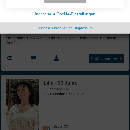
Kinder:
ein Kind
Beruf:
Lehrerin
Individuelle Cookie-Einstellungen
Sprachen:
Englisch (6)
Partner:
48 - 60 Jahre
Datenschutzerklärung
|
Impressum
Sie ist vom
19.08.2026
bis zum
04.09.2026
in Deutschland, Nordrhein
Westfalen.
Profil ansehen
Lilia
- 50 Jahre
IF-Code: LIZ115
Zuletzt online: 05.08.2026
Bilder (3)