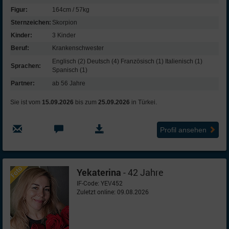
Figur:
164cm / 57kg
Sternzeichen:
Skorpion
Kinder:
3 Kinder
Beruf:
Kranken­schwester
Englisch (2) Deutsch (4) Französisch (1) Italienisch (1)
Sprachen:
Spanisch (1)
Partner:
ab 56 Jahre
Sie ist vom
15.09.2026
bis zum
25.09.2026
in Türkei.
Profil ansehen
Yekaterina
- 42 Jahre
IF-Code: YEV452
Zuletzt online: 09.08.2026