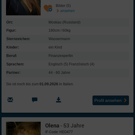
Bilder (5)
ansehen
Ort:
Moskau (Russland)
Figur:
180cm / 60kg
Sternzeichen:
Wassermann
Kinder:
ein Kind
Beruf:
Finanz­expertin
Sprachen:
Englisch (5) Französisch (4)
Partner:
44 - 60 Jahre
Sie ist noch bis zum
01.09.2026
in Italien.
Profil ansehen
Olena
- 53 Jahre
IF-Code: HEO477