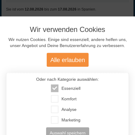
Sie ist vom
12.08.2026
bis zum
17.08.2026
in Spanien.
Profil ansehen
Wir verwenden Cookies
Wir nutzen Cookies. Einige sind essenziell, andere helfen uns,
unser Angebot und Deine Benutzererfahrung zu verbessern.
Marina
- 45 Jahre
IF-Code: MRA699
Alle erlauben
Zuletzt online: 08.08.2026
Oder nach Kategorie auswählen:
Essenziell
Bilder (9)
Komfort
ansehen
Analyse
Ort:
Kiev (Ukraine)
Marketing
Figur:
164cm / 54kg
Sternzeichen:
Krebs
Auswahl speichern