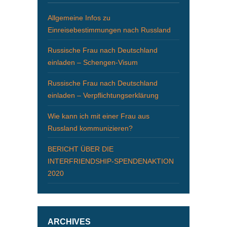
Allgemeine Infos zu
Einreisebestimmungen nach Russland
Russische Frau nach Deutschland
einladen – Schengen-Visum
Russische Frau nach Deutschland
einladen – Verpflichtungserklärung
Wie kann ich mit einer Frau aus
Russland kommunizieren?
BERICHT ÜBER DIE
INTERFRIENDSHIP-SPENDENAKTION
2020
ARCHIVES