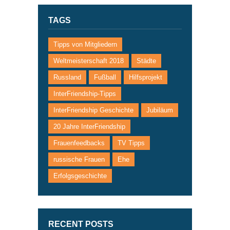
TAGS
Tipps von Mitgliedern
Weltmeisterschaft 2018
Städte
Russland
Fußball
Hilfsprojekt
InterFriendship-Tipps
InterFriendship Geschichte
Jubiläum
20 Jahre InterFriendship
Frauenfeedbacks
TV Tipps
russische Frauen
Ehe
Erfolgsgeschichte
RECENT POSTS