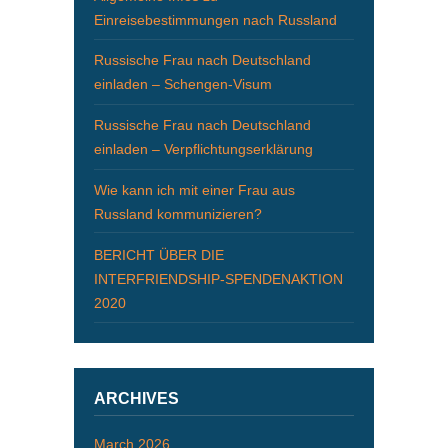
Einreisebestimmungen nach Russland
Russische Frau nach Deutschland
einladen – Schengen-Visum
Russische Frau nach Deutschland
einladen – Verpflichtungserklärung
Wie kann ich mit einer Frau aus
Russland kommunizieren?
BERICHT ÜBER DIE
INTERFRIENDSHIP-SPENDENAKTION
2020
ARCHIVES
March 2026