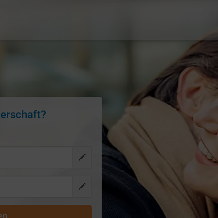
nerschaft?
en