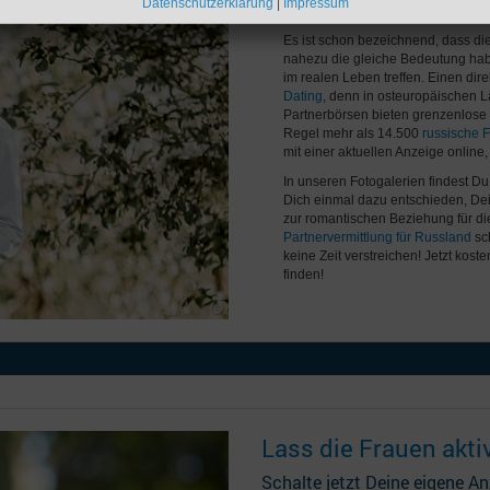
Datenschutzerklärung
|
Impressum
Frauen aus Osteuropa ke
Es ist schon bezeichnend, dass die
nahezu die gleiche Bedeutung haben
im realen Leben treffen. Einen dir
Dating
, denn in osteuropäischen Lä
Partnerbörsen bieten grenzenlose M
Regel mehr als 14.500
russische 
mit einer aktuellen Anzeige online
In unseren Fotogalerien findest D
Dich einmal dazu entschieden, De
zur romantischen Beziehung für die
Partnervermittlung für Russland
sch
keine Zeit verstreichen! Jetzt kosten
finden!
Lass die Frauen akti
Schalte jetzt Deine eigene A