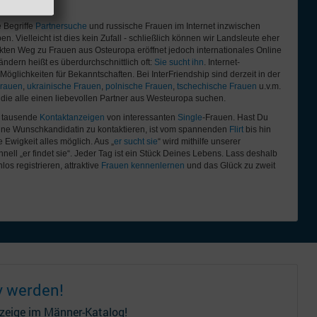
nnenlernen
 Begriffe
Partnersuche
und russische Frauen im Internet inzwischen
. Vielleicht ist dies kein Zufall - schließlich können wir Landsleute eher
ekten Weg zu Frauen aus Osteuropa eröffnet jedoch internationales Online
ndern heißt es überdurchschnittlich oft:
Sie sucht ihn
. Internet-
öglichkeiten für Bekanntschaften. Bei InterFriendship sind derzeit in der
Frauen
,
ukrainische Frauen
,
polnische Frauen
,
tschechische Frauen
u.v.m.
, die alle einen liebevollen Partner aus Westeuropa suchen.
u tausende
Kontaktanzeigen
von interessanten
Single
-Frauen. Hast Du
ine Wunschkandidatin zu kontaktieren, ist vom spannenden
Flirt
bis hin
 Ewigkeit alles möglich. Aus „
er sucht sie
“ wird mithilfe unserer
nell „er findet sie“. Jeder Tag ist ein Stück Deines Lebens. Lass deshalb
los registrieren, attraktive
Frauen kennenlernen
und das Glück zu zweit
v werden!
nzeige im Männer-Katalog!