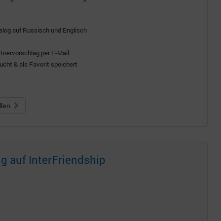
alog auf Russisch und Englisch
rtnervorschlag per E-Mail
cht & als Favorit speichert
llen
g auf InterFriendship