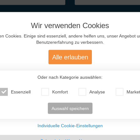
nd Osteuropa
Wir verwenden Cookies
en Cookies. Einige sind essenziell, andere helfen uns, unser Angebot 
Benutzererfahrung zu verbessern.
and
und
Osteuropa
seit 1999!
us Osteuropa
kennenzulernen. Wir
Deine Traumpartnerin findest.
Alle erlauben
iert
ige Partnerin gefunden hast, bis
Oder nach Kategorie auswählen:
en wir Dir eine direkte
tes Team tut alles dafür, dass Du
Suche nach Frauen aus dem Osten
Essenziell
Komfort
Analyse
Market
 Frauen unserer
 uns angebotene unkomplizierte Art
Auswahl speichern
t. Übrigens: bei uns zahlst Du kein
 Selbstverständlich liegt die
Schalte in wenigen Minuten Deine
Individuelle Cookie-Einstellungen
hreiben!