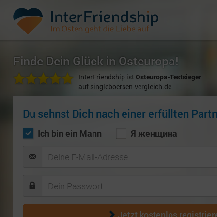
Finde Dein Glück in Osteuropa!
InterFriendship ist
Osteuropa-Testsieger
auf singleboersen-vergleich.de
Du sehnst Dich nach einer erfüllten Part
Ich bin ein Mann
Я женщина
Jetzt kostenlos registrier