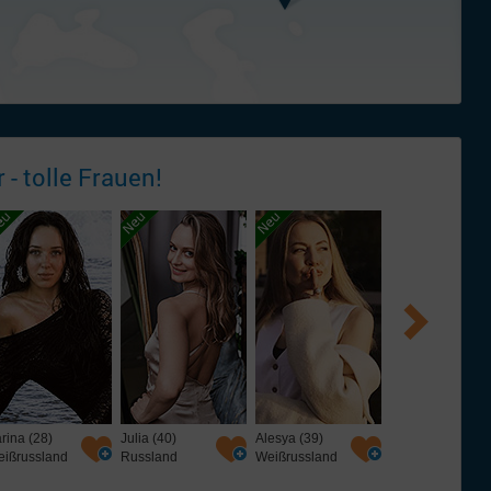
 - tolle
Frauen!
rina (28)
Julia (40)
Alesya (39)
Marie (31)
ißrussland
Russland
Weißrussland
Russland