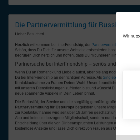
Die Partnervermittlung für Russland u
Lieber Besucher!
Wir nutz
Herzlich willkommen bei InterFriendship, der
Partnervermittlung
für
Russl
Schön, dass Du Dich für unsere Webseite entschieden hast, um
Frauen a
begrüßen Dich herzlich und hoffen, dass Du mit unserer Hilfe schon bald 
Partnersuche bei InterFriendship – seriös und unkompliz
Wenn Du an Romantik und Liebe glaubst, aber bislang noch nicht die richt
Du bei InterFriendship an der richtigen Adresse. Als
Singlebörse
ermöglich
Kontaktaufnahme zu Frauen Deiner Wahl. Unser freundliches und engagier
mit unseren Dienstleistungen zufrieden bist und wünscht Dir, dass die 
neue spannende Aspekte in Dein Leben bringt.
Die Seriosität, der Service und die sorgfältig geprüfte, große Auswahl der
Partnervermittlung für Osteuropa
begeistern unsere Mitglieder. Die von
zur Kontaktaufnahme wird seit über 18 Jahren geschätzt und gerne genutz
Abo und keine zeitbezogene Mitgliedschaft, sondern nur das, was Du nutzt.
Entscheidung über die von Dir beanspruchten Leistungen allein bei Dir. 
kostenlose Anzeige und lasse Dich direkt von Frauen aus Osteuropa ansc