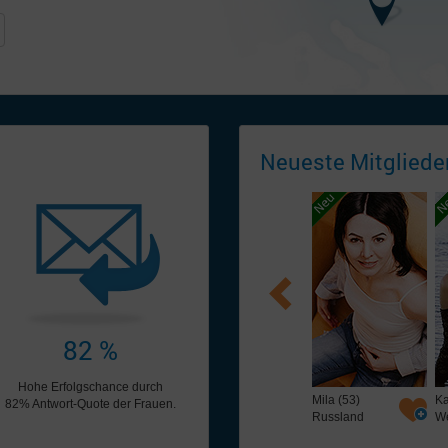
Neueste
Mitglieder
82 %
Hohe Erfolgschance durch
Vitaliya (40)
Tatiana (44)
Mila (53)
Ka
82% Antwort-Quote der Frauen.
Russland
Russland
Russland
We