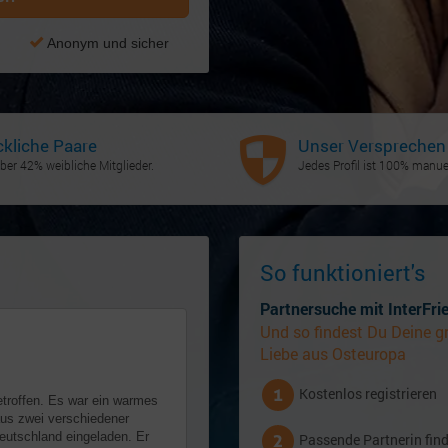
Anonym und sicher
ckliche Paare
Unser Versprechen
ber 42% weibliche Mitglieder.
Jedes Profil ist 100% manuel
So funktioniert's
Partnersuche mit InterFri
Und so findest Du Deine g
Liebe aus Osteuropa
Kostenlos registrieren
etroffen. Es war ein warmes
us zwei verschiedener
eutschland eingeladen. Er
Passende Partnerin fin