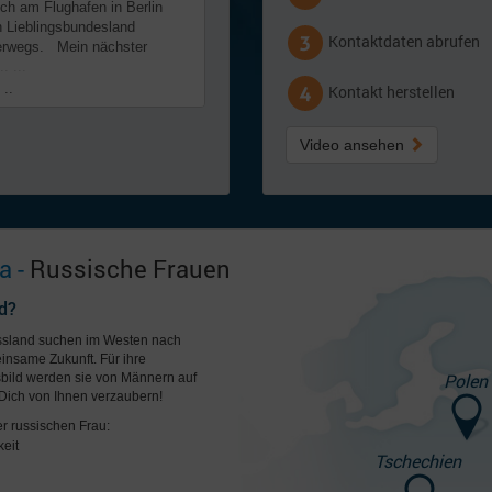
ch am Flughafen in Berlin
in Lieblingsbundesland
Kontaktdaten abrufen
terwegs. Mein nächster
. ...
 ..
Kontakt herstellen
Video ansehen
a -
Russische Frauen
d?
ussland suchen im Westen nach
insame Zukunft. Für ihre
Polen
ild werden sie von Männern auf
Dich von Ihnen verzaubern!
er russischen Frau:
eit
Tschechien