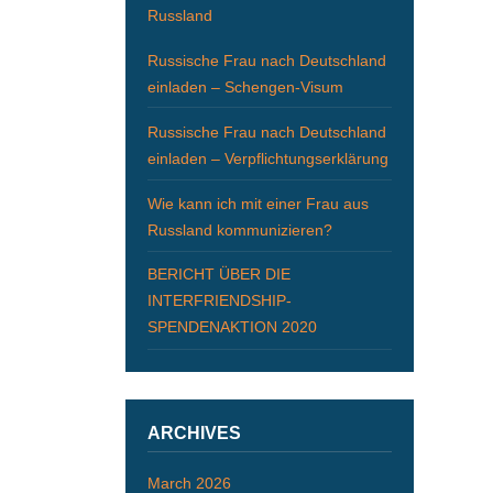
Russland
Russische Frau nach Deutschland
einladen – Schengen-Visum
Russische Frau nach Deutschland
einladen – Verpflichtungserklärung
Wie kann ich mit einer Frau aus
Russland kommunizieren?
BERICHT ÜBER DIE
INTERFRIENDSHIP-
SPENDENAKTION 2020
ARCHIVES
March 2026