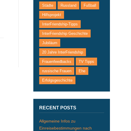
Städte
Russland
Fußball
Hilfsprojekt
InterFriendship-Tipps
InterFriendship Geschichte
Jubiläum
20 Jahre InterFriendship
Frauenfeedbacks
TV Tipps
russische Frauen
Ehe
Erfolgsgeschichte
RECENT POSTS
Allgemeine Infos zu
Einreisebestimmungen nach