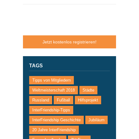
Jetzt kostenlos registrieren!
TAGS
Tipps von Mitgliedern
Weltmeisterschaft 2018
Städte
Russland
Fußball
Hilfsprojekt
InterFriendship-Tipps
InterFriendship Geschichte
Jubiläum
20 Jahre InterFriendship