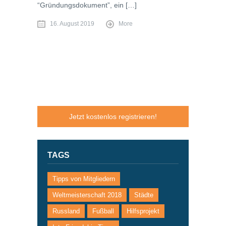
“Gründungsdokument”, ein […]
16. August 2019
More
Jetzt kostenlos registrieren!
TAGS
Tipps von Mitgliedern
Weltmeisterschaft 2018
Städte
Russland
Fußball
Hilfsprojekt