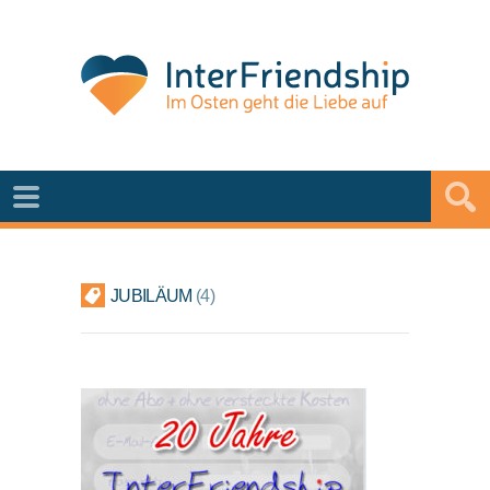
JUBILÄUM
4