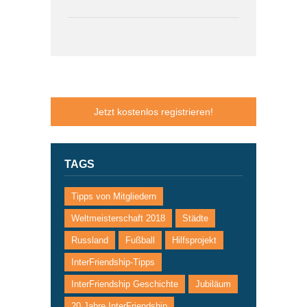
Jetzt kostenlos registrieren!
TAGS
Tipps von Mitgliedern
Weltmeisterschaft 2018
Städte
Russland
Fußball
Hilfsprojekt
InterFriendship-Tipps
InterFriendship Geschichte
Jubiläum
20 Jahre InterFriendship