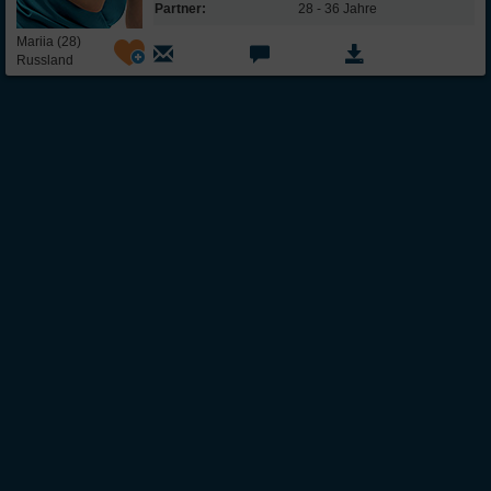
Partner:
28 - 36 Jahre
Mariia (28)
Russland
Über Inter
Friendship
InterFriendship ist eine seriöse
Singlebörse
für Ost-West-Kontakte, über die Du