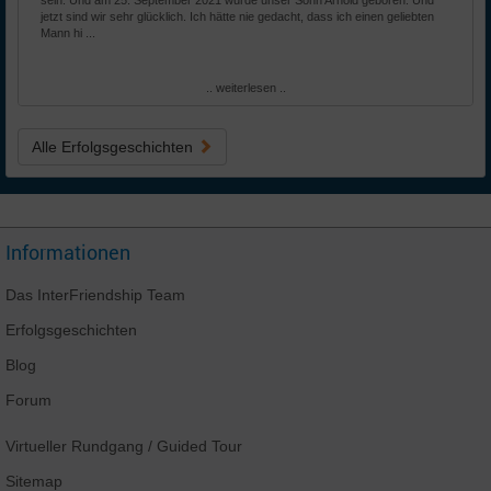
sein. Und am 25. September 2021 wurde unser Sohn Arnold geboren. Und
jetzt sind wir sehr glücklich. Ich hätte nie gedacht, dass ich einen geliebten
Mann hi ...
.. weiterlesen ..
Alle Erfolgsgeschichten
Informationen
Das
InterFriendship
Team
Erfolgsgeschichten
Blog
Forum
Virtueller Rundgang
/ Guided Tour
Sitemap