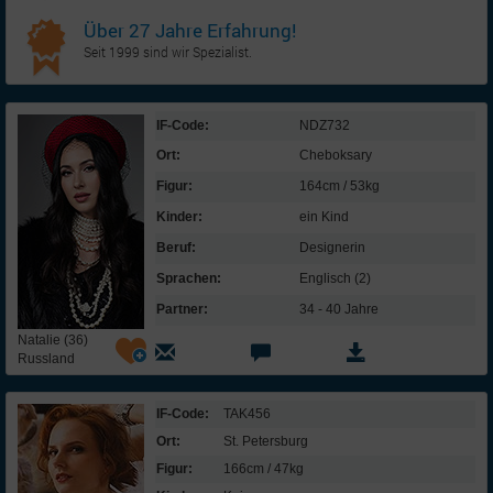
Über 27 Jahre Erfahrung!
Seit 1999 sind wir Spezialist.
IF-Code:
NDZ732
Ort:
Cheboksary
Figur:
164cm / 53kg
Kinder:
ein Kind
Beruf:
Designerin
Sprachen:
Englisch (2)
Partner:
34 - 40 Jahre
Natalie (36)
Russland
IF-Code:
TAK456
Ort:
St. Petersburg
Figur:
166cm / 47kg