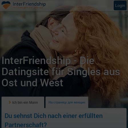
Login
InterFriendship - Die
Datingsite für Singles aus
Ost und West
Ich bin ein Mann
На страницу для женщин
Du sehnst Dich nach einer erfüllten
Partnerschaft?