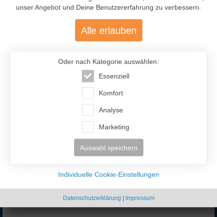
InterFriendship lohnt sich
unser Angebot und Deine Benutzererfahrung zu verbessern.
Alle erlauben
Oder nach Kategorie auswählen:
Essenziell
Komfort
477.200
Analyse
Über 477.200 aktive Mitglieder
Marketing
mit über 12.400 aktiven Anzeigen
Auswahl speichern
Individuelle Cookie-Einstellungen
Datenschutzerklärung
|
Impressum