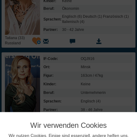
Kinder:
Keine
Beruf:
Ökonomin
Englisch (6) Deutsch (1) Französisch (1)
Sprachen:
Italienisch (4)
Partner:
30 - 42 Jahre
Tatiana (33)
Russland
IF-Code:
OQJ916
Ort:
Minsk
Figur:
163cm / 47kg
Kinder:
Keine
Beruf:
Unternehmerin
Sprachen:
Englisch (4)
Partner:
38 - 46 Jahre
Olga (36)
Wir verwenden Cookies
Weißrussland
Wir nutzen Cookies. Einige sind essenziell, andere helfen uns,