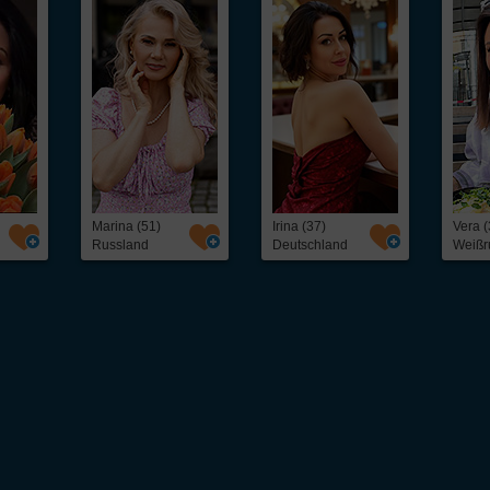
Marina (51)
Irina (37)
Vera (
Russland
Deutschland
Weißr
 unkompliziert osteuropäische
Frauen kennenlernen
kannst. Ob freundschaftlicher Ko
eine schnelle und direkte Kontaktaufnahme mit interessanten
Frauen aus Osteuropa
– 
als 5.000 hübschen
Single
-Frauen, darunter: