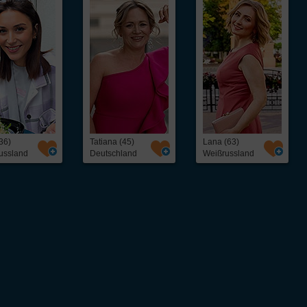
36)
Tatiana (45)
Lana (63)
ussland
Deutschland
Weißrussland
ntakt,
Über InterFriendship
ohne Abo oder
Preise & Zahlungsarten
Erfolgsstories
Virtueller Rundgang / Guided Tour