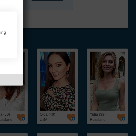
ing
a (50)
Olga (40)
Yulia (39)
ussland
USA
Russland