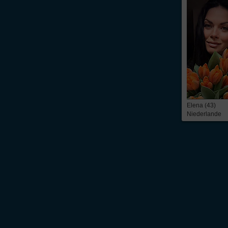
Elena (43)
Niederlande
Über Inter
Friendship
InterFriendship ist eine seriöse
Singlebörse
für Ost-West-Kontakte, über die Du
prickelnder
Flirt
oder die ganz große Liebe – alles ist möglich. Wir bieten Dir 
zeitbezogene Mitgliedschaft. Du findest bei uns die
Kontaktanzeigen
von mehr 
russische Frauen