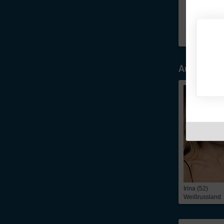
Ausgewähl
Irina (52)
Weißrussland