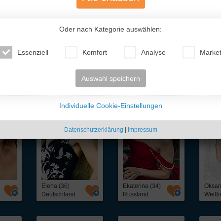
Oder nach Kategorie auswählen:
Essenziell
Komfort
Analyse
Market
te Traumfrauen
- nur für Dich!
Auswahl speichern
Individuelle Cookie-Einstellungen
Datenschutzerklärung
|
Impressum
Elena (36)
Ekaterina (34)
Oksan
Deutschland
Russland
Weißr