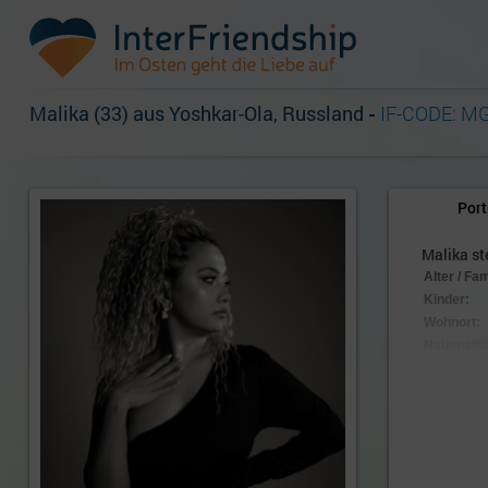
Malika (33) aus Yoshkar-Ola, Russland
-
IF-CODE: M
Port
Malika ste
Alter / Fa
Kinder:
Wohnort:
Nationalitä
Aussehen
Körpersc