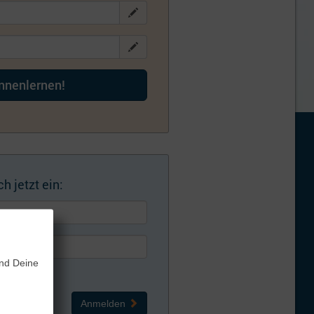
ennenlernen!
h jetzt ein:
und Deine
Anmelden