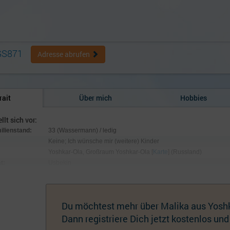
GS871
Adresse abrufen
rait
Über mich
Hobbies
llt sich vor:
milienstand:
33 (Wassermann) / ledig
Keine; Ich wünsche mir (weitere) Kinder
Yoshkar-Ola, Großraum Yoshkar-Ola [
Karte
] (Russland)
t:
Usbekin
:
153 cm / 49 kg; Augen braun, Haare kastanienbraun
hmuck:
Keiner
Du möchtest mehr über Malika aus Yoshk
Dann registriere Dich jetzt kostenlos und