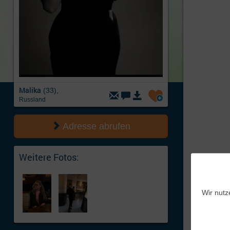
Malika
(33),
Russland
Adresse abrufen
Weitere Fotos:
Wir nutz