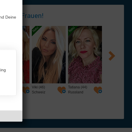
 - tolle
Frauen!
und Deine
ing
i (46)
Tatiana (44)
Mila (53)
Karina (28)
hweiz
Russland
Russland
Weißrussland