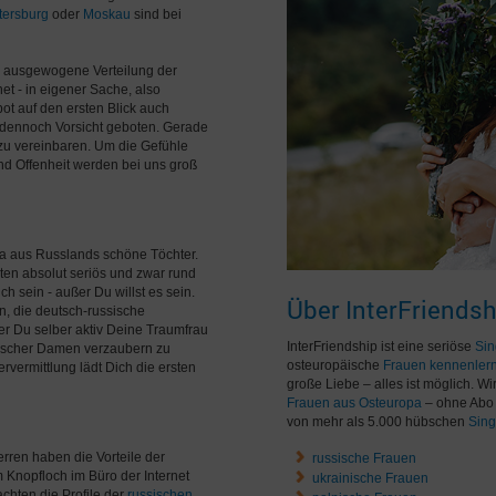
tersburg
oder
Moskau
sind bei
ne ausgewogene Verteilung der
net - in eigener Sache, also
ot auf den ersten Blick auch
s dennoch Vorsicht geboten. Gerade
en zu vereinbaren. Um die Gefühle
und Offenheit werden bei uns groß
fa aus Russlands schöne Töchter.
iten absolut seriös und zwar rund
h sein - außer Du willst es sein.
Über InterFriendsh
n, die deutsch-russische
 der Du selber aktiv Deine Traumfrau
InterFriendship ist eine seriöse
Sin
ischer Damen verzaubern zu
osteuropäische
Frauen kennenler
rvermittlung lädt Dich die ersten
große Liebe – alles ist möglich. W
Frauen aus Osteuropa
– ohne Abo 
von mehr als 5.000 hübschen
Sing
Herren haben die Vorteile der
russische Frauen
m Knopfloch im Büro der Internet
ukrainische Frauen
chten die Profile der
russischen