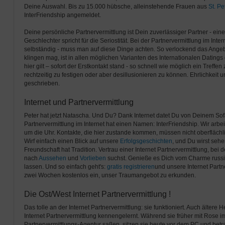
Deine Auswahl. Bis zu 15.000 hübsche, alleinstehende Frauen aus
St. Pe
InterFriendship angemeldet.
Deine persönliche Partnervermittlung ist Dein zuverlässiger Partner - ei
Geschlechter spricht für die Seriostität. Bei der Partnervermittlung im Inter
selbständig - muss man auf diese Dinge achten. So verlockend das Angeb
klingen mag, ist in allen möglichen Varianten des Internationalen Dating
hier gilt – sofort der Erstkontakt stand - so schnell wie möglich ein Treff
rechtzeitig zu festigen oder aber desillusionieren zu können. Ehrlichkeit 
geschrieben.
Internet und Partnervermittlung
Peter hat jetzt Natascha. Und Du? Dank Internet datet Du von Deinem So
Partnervermittlung im Internet hat einen Namen: InterFriendship. Wir arbe
um die Uhr. Kontakte, die hier zustande kommen, müssen nicht oberflächlic
Wirf einfach einen Blick auf unsere
Erfolgsgeschichten
, und Du wirst sehe
Freundschaft hat Tradition. Vertrau einer Internet Partnervermittlung, bei
nach
Aussehen
und
Vorlieben
suchst. Genieße es Dich vom Charme russ
lassen. Und so einfach geht's:
gratis registrieren
und unsere Internet Partne
zwei Wochen kostenlos ein, unser Traumangebot zu erkunden.
Die Ost/West Internet Partnervermittlung !
Das tolle an der Internet Partnervermittlung: sie funktioniert. Auch ältere 
Internet Partnervermittlung kennengelernt. Während sie früher mit Rose i
Partnervermittlungs-Agentur saßen, sitzen sie heute vor dem PC und betra