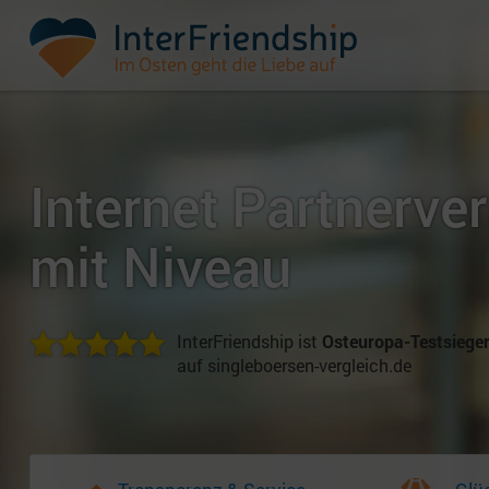
Internet Partnerve
mit Niveau
InterFriendship ist
Osteuropa-Testsiege
auf singleboersen-vergleich.de