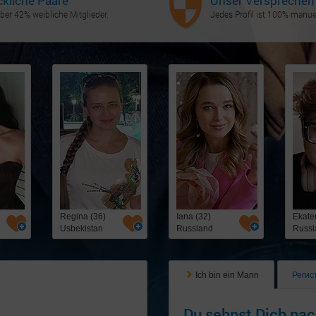
ckliche Paare
Unser Versprechen
ber 42% weibliche Mitglieder.
Jedes Profil ist 100% manuel
Regina (36)
Iana (32)
Ekater
Usbekistan
Russland
Russl
Ich bin ein Mann
Регис
Du sehnst Dich nac