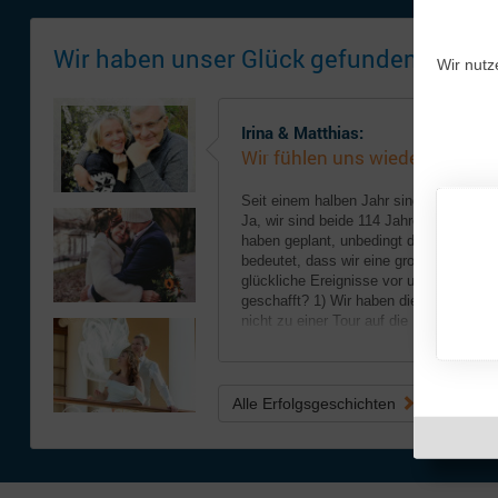
Wir haben unser Glück gefunden!
Wir nutz
Irina & Matthias:
Wir fühlen uns wieder jung!
Seit einem halben Jahr sind wir eine glü
Ja, wir sind beide 114 Jahre alt, aber w
haben geplant, unbedingt die Silberhoch
bedeutet, dass wir eine große neue Leb
glückliche Ereignisse vor uns haben! 
geschafft? 1) Wir haben die Suche er
nicht zu einer Tour auf die ...
.. weiterlesen
Alle Erfolgsgeschichten