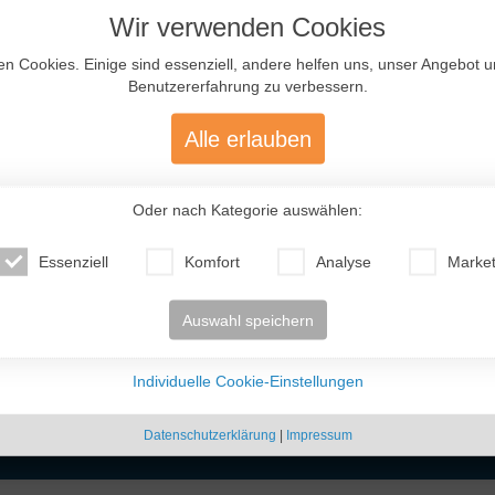
Wir verwenden Cookies
Neueste
Mitglieder
en Cookies. Einige sind essenziell, andere helfen uns, unser Angebot 
Benutzererfahrung zu verbessern.
Alle erlauben
ckliche kleine junge Familie.
Oder nach Kategorie auswählen:
ir fühlen uns wieder jung und
zeit zu erleben! Und das
ensphase und viele
Essenziell
Komfort
Analyse
Market
Wie haben wir es
nst genommen. Wir kamen
Auswahl speichern
Vitaliya (40)
Ann (22)
Tatjana (56)
Vik
 ..
Russland
Russland
Deutschland
Sc
Individuelle Cookie-Einstellungen
Datenschutzerklärung
|
Impressum