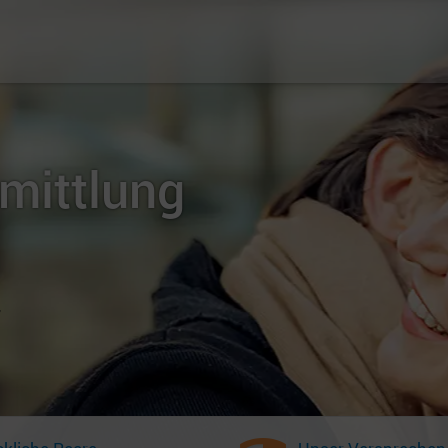
rmittlung
r