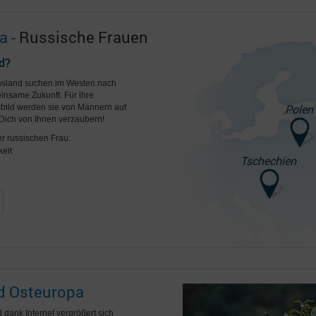
a -
Russische Frauen
d?
ussland suchen im Westen nach
insame Zukunft. Für ihre
Polen
ild werden sie von Männern auf
Dich von Ihnen verzaubern!
er russischen Frau:
eit
Tschechien
nd Osteuropa
 dank Internet vergrößert sich