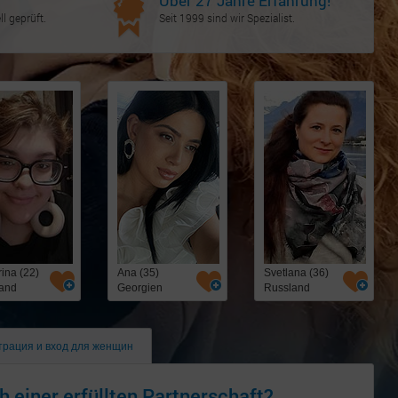
Über 27 Jahre Erfahrung!
l geprüft.
Seit 1999 sind wir Spezialist.
ina (22)
Ana (35)
Svetlana (36)
and
Georgien
Russland
трация и вход для женщин
h einer erfüllten Partnerschaft?