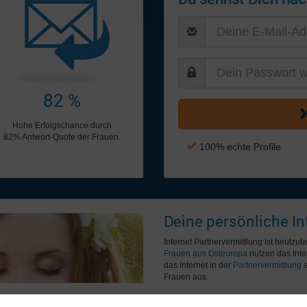
82 %
Hohe Erfolgschance durch
82% Antwort-Quote der Frauen.
100% echte Profile
Deine persönliche In
Internet Partnervermittlung ist heutzu
Frauen aus Osteuropa
nutzen das Inte
das Internet in der
Partnervermittlung
a
Frauen aus