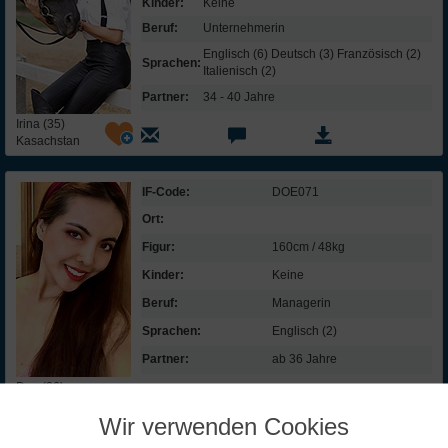
Kinder:
Keine
Beruf:
Unternehmerin
Englisch (6) Deutsch (3) Französisch (2)
Sprachen:
Italienisch (2)
Partner:
34 - 40 Jahre
Irina (35)
Kasachstan
IF-Code:
DOE071
Ort:
Figur:
160cm / 48kg
Kinder:
Keine
Beruf:
Managerin
Sprachen:
Englisch (2)
Partner:
ab 36 Jahre
Don (36)
Asien
Wir verwenden Cookies