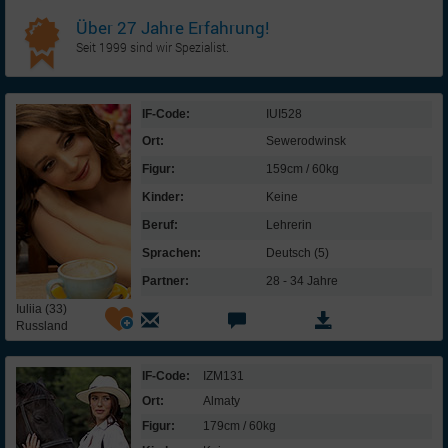
Über 27 Jahre Erfahrung!
Seit 1999 sind wir Spezialist.
IF-Code:
IUI528
Ort:
Sewerodwinsk
Figur:
159cm / 60kg
Kinder:
Keine
Beruf:
Lehrerin
Sprachen:
Deutsch (5)
Partner:
28 - 34 Jahre
Iuliia (33)
Russland
IF-Code:
IZM131
Ort:
Almaty
Figur:
179cm / 60kg