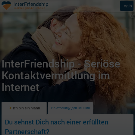
Login
InterFriendship - Seriöse
Kontaktvermittlung im
Internet
Ich bin ein Mann
На страницу для женщин
Du sehnst Dich nach einer erfüllten
Partnerschaft?