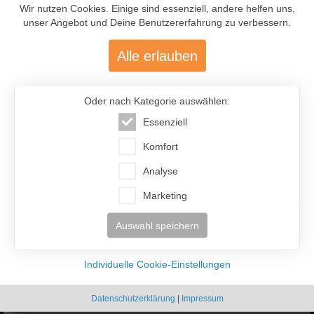
InterFriendship lohnt sich
Wir nutzen Cookies. Einige sind essenziell, andere helfen uns,
unser Angebot und Deine Benutzererfahrung zu verbessern.
Alle erlauben
Oder nach Kategorie auswählen:
Essenziell
477.200
Komfort
Analyse
Über 477.200 aktive Mitglieder
mit über 12.400 aktiven Anzeigen
Marketing
Auswahl speichern
Individuelle Cookie-Einstellungen
Datenschutzerklärung
|
Impressum