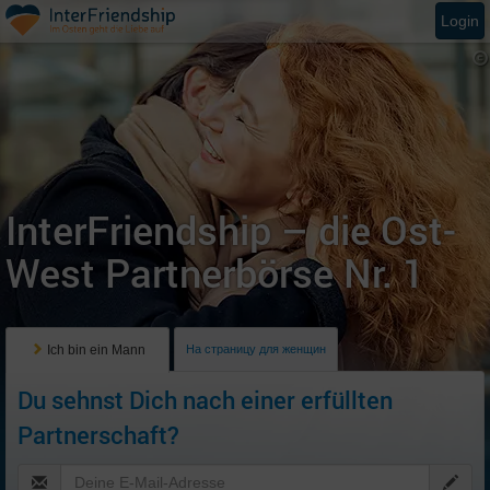
Login
InterFriendship – die Ost-
West Partnerbörse Nr. 1
Ich bin ein Mann
На страницу для женщин
Du sehnst Dich nach einer erfüllten
Partnerschaft?