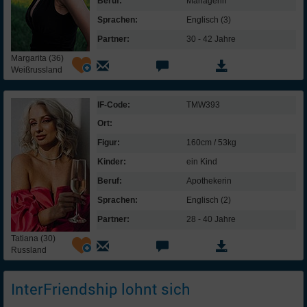
Beruf:
Managerin
Sprachen:
Englisch (3)
Partner:
30 - 42 Jahre
Margarita (36)
Weißrussland
IF-Code:
TMW393
Ort:
Figur:
160cm / 53kg
Kinder:
ein Kind
Beruf:
Apothekerin
Sprachen:
Englisch (2)
Partner:
28 - 40 Jahre
Tatiana (30)
Russland
InterFriendship lohnt sich