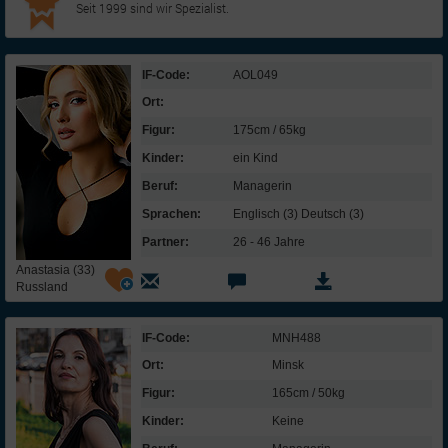
Seit 1999 sind wir Spezialist.
IF-Code:
AOL049
Ort:
Figur:
175cm / 65kg
Kinder:
ein Kind
Beruf:
Managerin
Sprachen:
Englisch (3) Deutsch (3)
Partner:
26 - 46 Jahre
Anastasia (33)
Russland
IF-Code:
MNH488
Ort:
Minsk
Figur:
165cm / 50kg
Kinder:
Keine