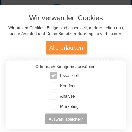
Wir verwenden Cookies
Wir nutzen Cookies. Einige sind essenziell, andere helfen uns,
unser Angebot und Deine Benutzererfahrung zu verbessern.
477.200
Alle erlauben
Über 477.200 aktive Mitglieder
Oder nach Kategorie auswählen:
mit über 12.400 aktiven Anzeigen
Essenziell
Komfort
Analyse
Marketing
Auswahl speichern
46 %
54 %