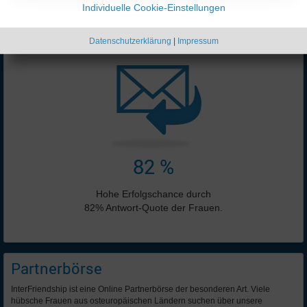
Individuelle Cookie-Einstellungen
Online-Anzeigen:
5649 ♀ + 6764 ♂
Stand: 09.08.2026 07:52 Uhr
Datenschutzerklärung
|
Impressum
82 %
Hohe Erfolgschance durch
82% Antwort-Quote der Frauen.
Partnerbörse
InterFriendship ist eine Online Partnerbörse der besonderen Art. Viele
hübsche Frauen aus osteuropäischen Ländern suchen über unsere