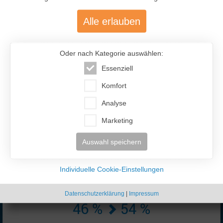
Alle erlauben
Oder nach Kategorie auswählen:
Essenziell
477.200
Komfort
Analyse
Über 477.200 aktive Mitglieder
mit über 12.400 aktiven Anzeigen
Marketing
Auswahl speichern
Individuelle Cookie-Einstellungen
Datenschutzerklärung
|
Impressum
46 %
54 %