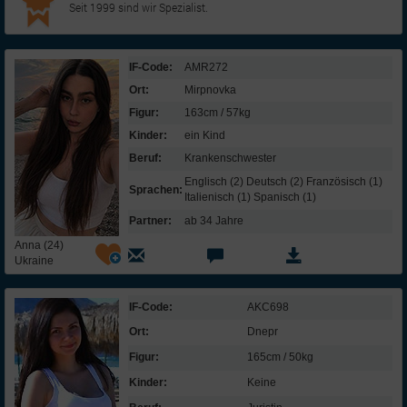
Seit 1999 sind wir Spezialist.
IF-Code:
AMR272
Ort:
Mirpnovka
Figur:
163cm / 57kg
Kinder:
ein Kind
Beruf:
Kranken­schwester
Englisch (2) Deutsch (2) Französisch (1)
Sprachen:
Italienisch (1) Spanisch (1)
Partner:
ab 34 Jahre
Anna (24)
Ukraine
IF-Code:
AKC698
Ort:
Dnepr
Figur:
165cm / 50kg
Kinder:
Keine