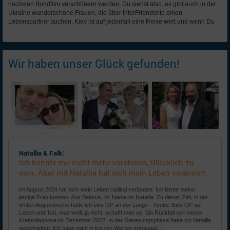
nächsten Bondfilm verschönern werden. Du siehst also, es gibt auch in der
Ukraine wunderschöne Frauen, die über InterFriendship einen
Lebenspartner suchen. Kiev ist auf jedenfall eine Reise wert und wenn Du
Wir haben unser Glück gefunden!
Natallia & Falk:
Ich konnte mir nicht mehr vorstellen, Glücklich zu
sein. Aber mit Natallia hat sich mein Leben verändert.
Im August 2024 hat sich mein Leben radikal verändert. Ich lernte meine
jetzige Frau kennen. Aus Belarus, ihr Name ist Natallia. Zu dieser Zeit, in der
dritten Augustwoche hatte ich eine OP an der Lunge – Krebs. Eine OP auf
Leben und Tod, man weiß ja nicht, schafft man es. Ein Rückfall seit meiner
Krebsdiagnose im Dezember 2022. In der Genesungsphase hatte ich Natallia
geschrieben. Ich habe mich in kurzen Worten vorgestel ...