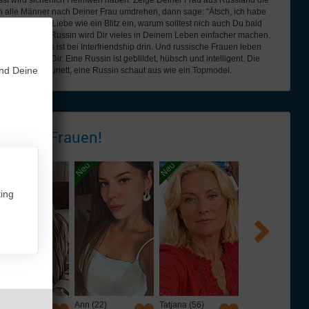
ässt wird sicherlich Heimweh haben. Zeige Deiner Frau aus Russland die
h alle Männer nach Deiner Frau umdrehen, dann sage: "Ätsch, ich habe
 schlägt die Liebe wie ein Blitz ein, warum solltest nich auch Du bald
ließen? Eine Russin wird Dir vieles in Deinem Leben einfacher machen.
erschaft? Alles ist bei Interfriendship drin. Und russische Frauen leben
ld auch bei Dir. Eine Russin ist geblildet, hübsch und intelligent. Die
und Deine
Blond oder brünett, eine Russin schaut aus wie ein Topmodel.
 - tolle
Frauen!
ing
n (22)
Tatjana (56)
Viki (46)
Tatiana (44)