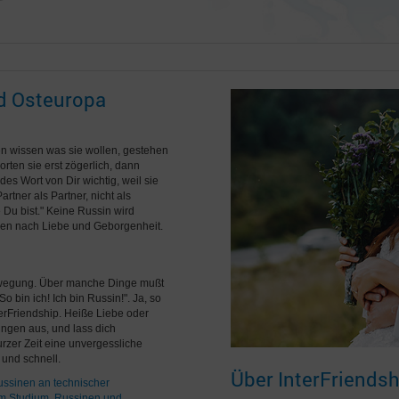
nd Osteuropa
en wissen was sie wollen, gestehen
rten sie erst zögerlich, dann
es Wort von Dir wichtig, weil sie
tner als Partner, nicht als
Du bist." Keine Russin wird
chen nach Liebe und Geborgenheit.
ewegung. Über manche Dinge mußt
 bin ich! Ich bin Russin!". Ja, so
erFriendship. Heiße Liebe oder
ngen aus, und lass dich
urzer Zeit eine unvergessliche
 und schnell.
Über InterFriendsh
ssinen an technischer
em Studium
,
Russinen und