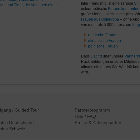
InterFriendship ist eine seriöse
Sin
nen und Tiere
,
die Vorlieben einer
osteuropäische
Frauen kennenler
große Liebe – alles ist möglich. W
Frauen aus Osteuropa
– ohne Abo 
von mehr als 5.000 hübschen
Sing
russische Frauen
ukrainische Frauen
polnische Frauen
Dass
Dating
über unsere
Partnerve
Rückmeldungen unserer Mitgliede
oftmals ein neues Wir. Wir drücke
wird.
ndgang
/ Guided Tour
Partnerprogramm
Hilfe / FAQ
ship
Deutschland
Preise & Zahlungsarten
ship
Schweiz