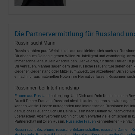
Die Partnervermittlung für Russland u
Russin sucht Mann
Russin strahlen pure Weiblichkeit aus und kleiden sich auch so. Russinn
Dir aber auch Deinen eigenen Willen zu. Intelligent und warmherzig, antwo
immer schneller auf Dein Anschreiben. Denke dran, für diese Frauen ist jed
Dir vertrauen. Männer sagen gern über russiche Frauen: "Sie sehen den Par
Gegener, Gegenstand oder Mittel zum Zweck. Sie akzeptieren Dich so wie 
einfach nur aus materiellen Nöten ihre Heimat verlassen, Russinnen su
Russinnen bei InterFriendship
Frauen aus Russland
halten jung. Und Dich und Dein Konto immer in B
Du mit Deiner Frau aus Russland nicht diskutieren, denn sie wird sagen: "So
kennen wir sie: Unsere aufregenden und interessanten Russinnen bei Int
gemütliches Feuer? Such Dir Deine Russin nach Deinen Wunschvorstellu
überraschen. Aber verbrenn Dich nicht! Dich erwartet vielleicht schon in k
Partnerschaft mit tollen Russin.
Russische Frauen
kennenlernen - einfach
Russin sucht Beziehung
,
russische Bekannschaften
,
russische Damen
,
Ru
Hochschule
,
Russin mit Universität-Abschluss
,
Russin mit weiterführend