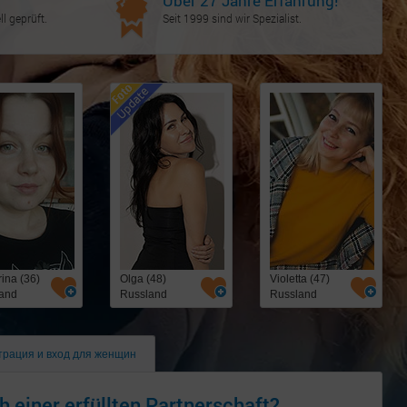
Über 27 Jahre Erfahrung!
l geprüft.
Seit 1999 sind wir Spezialist.
ina (36)
Olga (48)
Violetta (47)
and
Russland
Russland
трация и вход для женщин
h einer erfüllten Partnerschaft?