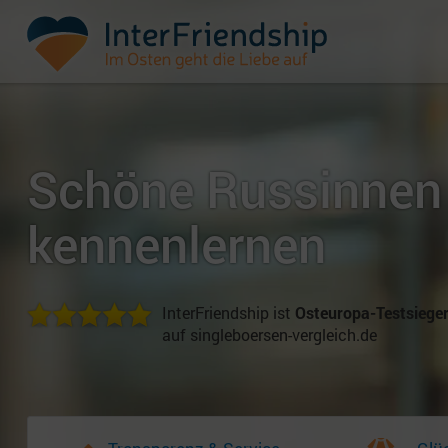
Schöne Russinnen
kennenlernen
InterFriendship ist
Osteuropa-Testsiege
auf singleboersen-vergleich.de