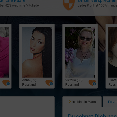
ckliche Paare
Unser Versprechen
ber 42% weibliche Mitglieder.
Jedes Profil ist 100% manuel
Anna (39)
Victoria (53)
Ekater
Russland
Russland
Russl
Ich bin ein Mann
Регис
Du sehnst Dich nac