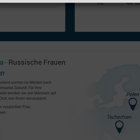
 ..
Deutschland
VAE
Russland
Ru
a -
Russische Frauen
d?
ussland suchen im Westen nach
insame Zukunft. Für ihre
Polen
ild werden sie von Männern auf
Dich von Ihnen verzaubern!
er russischen Frau:
eit
Tschechien