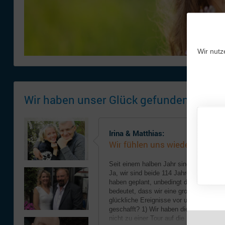
Wir nutz
Wir haben unser Glück gefunden!
Irina & Matthias:
Wir fühlen uns wieder jung!
Seit einem halben Jahr sind wir eine glü
Ja, wir sind beide 114 Jahre alt, aber w
haben geplant, unbedingt die Silberhoch
bedeutet, dass wir eine große neue Leb
glückliche Ereignisse vor uns haben! 
geschafft? 1) Wir haben die Suche er
nicht zu einer Tour auf die ...