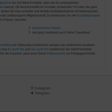
glebörse
für Ost-West-Kontakte, über die Du unkompliziert
nen
kannst. Ob freundschaftlicher Kontakt, prickelnder
Flirt
oder die ganz
ir bieten Dir eine schnelle und direkte Kontaktaufnahme mit interessanten
oder zeitbezogene Mitgliedschaft. Du findest bei uns die
Kontaktanzeigen
le
-Frauen, darunter:
tschechische Frauen
und ganz bestimmt auch Deine Traumfrau!
rmittlung
für Osteuropa funktioniert, belegen die zahlreichen positiven
r: Aus
Er sucht Sie
und
Sie sucht Ihn
entsteht bei der InterFriendship
n Dir die Daumen, dass auch Deine
Partnersuche
zur Erfolgsgeschichte
Instagram
Telegram