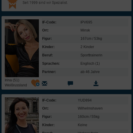
Seit 1999 sind wir Spezialist.
IF-Code:
IPV695
Ort:
Minsk
Figur:
167cm / 53kg
Kinder:
2 Kinder
Beruf:
Sporttrainerin
Sprachen:
Englisch (1)
Partner:
ab 46 Jahre
Irina (51)
Weißrussland
IF-Code:
YUD894
Ort:
Wilhelmshaven
Figur:
160cm / 55kg
Kinder:
Keine