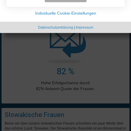
Online-Anzeigen:
5655 ♀ + 6760 ♂
Individuelle Cookie-Einstellungen
Stand: 08.08.2026 19:51 Uhr
Datenschutzerklärung
|
Impressum
82 %
Hohe Erfolgschance durch
82% Antwort-Quote der Frauen.
Slowakische Frauen
Bevor wir über unsere slowakischen Frauen schreiben ein paar Worte über
das schöne Land: Slowakei. Die Slowakische Republik ist ein Binnenstaat in