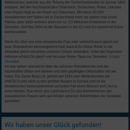
Mitteleuropa, welcher aus der Teilung der Tschechoslowakei im Januar 1993
entstand. Mit den Nachbarländern Österreich, Tschechien, Polen, Urkraine
und Ungarn liegt es am Rand von Osteuropa. Mit etwas 50.000
slowakischen km² haben wir in Deutschland mehr als sieben mal soviel
Fläche, aber dafür wohnen auch nur ca. 5,5 Millionen Einwohner in der
Slowakei. Seit Mai 2004 ist die Slowakei in der EU und Du kannst mit Euros
dort bezahlen.
Wenn Du über uns eine slowakische Frau oder vielleicht auch gleich ein
paar Slowakinnen kennengelernt hast, kannst Du Deine Reise in die
Slowakei gleich mit einem schönen Urlaub verbinden. Unter der folgenden
Adresse erhälst Du gleich mal ein paar Reise-Tipps zur Slowakei:
Urlaub
Slowakei
.
Ich war selber überrascht über die schönen Reiseberichte und die
traumhaften Bilder von kleinen und sehr gepflegten Ortschaften mit viel
Natur. Die Zipser Burg z.B. gehört seit 1993 zum Weltkulturerbe der
UNESCO und zählt zu den größten Burgen in Europa und ist als
slowakisches Nationaldenkmal auf jeden Fall einen Besuch wert. Auf so
einer kleinen Tour durch das Land kannst Du das Kennenlernen der
slowakischen Frauen sehr gut mit den anderen Schönheiten der Slowakei
genießen.
Wir haben unser Glück gefunden!