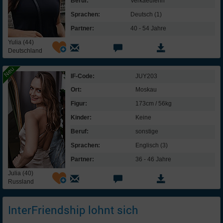
Beruf:
Verkaeuferin
Sprachen:
Deutsch (1)
Partner:
40 - 54 Jahre
Yulia (44)
Deutschland
IF-Code:
JUY203
Ort:
Moskau
Figur:
173cm / 56kg
Kinder:
Keine
Beruf:
sonstige
Sprachen:
Englisch (3)
Partner:
36 - 46 Jahre
Julia (40)
Russland
InterFriendship lohnt sich