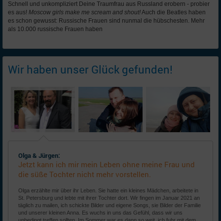
Schnell und unkompliziert Deine Traumfrau aus Russland erobern - probier
es aus!
Moscow girls make me scream and shout!
Auch die Beatles haben
es schon gewusst: Russische Frauen sind nunmal die hübschesten. Mehr
als 10.000 russische Frauen haben
Wir haben unser Glück gefunden!
Olga & Jürgen:
Jetzt kann ich mir mein Leben ohne meine Frau und
die süße Tochter nicht mehr vorstellen.
Olga erzählte mir über ihr Leben. Sie hatte ein kleines Mädchen, arbeitete in
St. Petersburg und lebte mit ihrer Tochter dort. Wir fingen im Januar 2021 an
täglich zu mailen, ich schickte Bilder und eigene Songs, sie Bilder der Familie
und unserer kleinen Anna. Es wuchs in uns das Gefühl, dass wir uns
unbedingt treffen sollten. Im Sommer war es dann so weit, ich fuhr mit dem