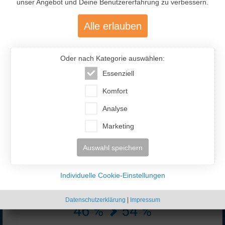
unser Angebot und Deine Benutzererfahrung zu verbessern.
Alle erlauben
Oder nach Kategorie auswählen:
Essenziell
477.200
Komfort
Über 477.200 aktive Mitglieder
Analyse
mit über 12.400 aktiven Anzeigen
Marketing
Auswahl speichern
Individuelle Cookie-Einstellungen
Datenschutzerklärung
|
Impressum
46 %
54 %