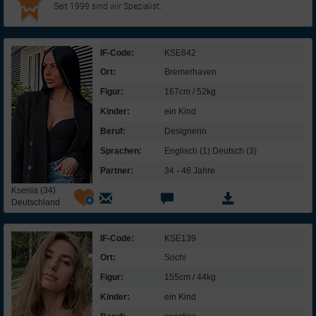
Seit 1999 sind wir Spezialist.
IF-Code:
KSE642
Ort:
Bremerhaven
Figur:
167cm / 52kg
Kinder:
ein Kind
Beruf:
Designerin
Sprachen:
Englisch (1) Deutsch (3)
Partner:
34 - 46 Jahre
Ksenia (34)
Deutschland
IF-Code:
KSE139
Ort:
Sochi
Figur:
155cm / 44kg
Kinder:
ein Kind