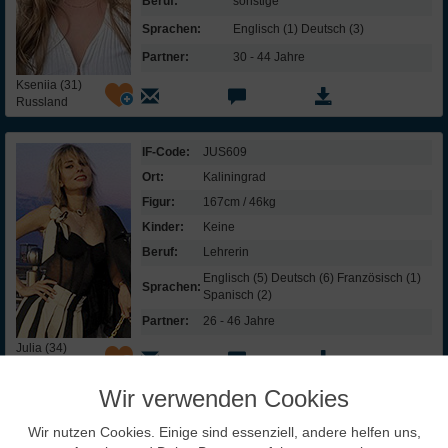
Beruf:
sonstige
Sprachen:
Englisch (1) Deutsch (3)
Partner:
30 - 44 Jahre
Kseniia (31)
Russland
IF-Code:
JUS609
Ort:
Kaliningrad
Figur:
167cm / 46kg
Kinder:
Keine
Beruf:
Lehrerin
Englisch (5) Deutsch (6) Französisch (1)
Sprachen:
Spanisch (2)
Partner:
26 - 46 Jahre
Julia (34)
Russland
Wir verwenden Cookies
InterFriendship lohnt sich
Wir nutzen Cookies. Einige sind essenziell, andere helfen uns,