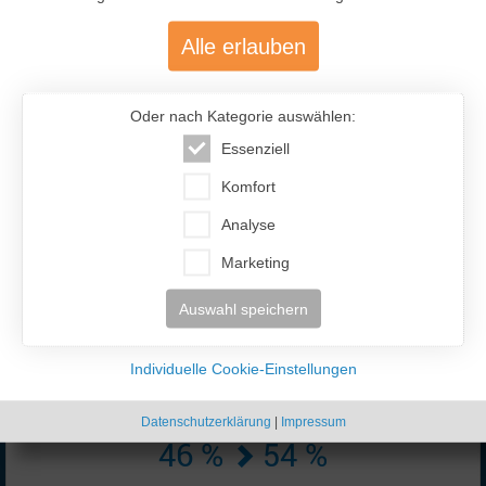
Alle erlauben
Oder nach Kategorie auswählen:
Essenziell
477.200
Komfort
Analyse
Über 477.200 aktive Mitglieder
mit über 12.400 aktiven Anzeigen
Marketing
Auswahl speichern
Individuelle Cookie-Einstellungen
Datenschutzerklärung
|
Impressum
46 %
54 %