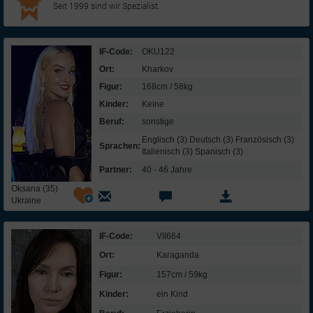
Seit 1999 sind wir Spezialist.
IF-Code:
OKU122
Ort:
Kharkov
Figur:
168cm / 58kg
Kinder:
Keine
Beruf:
sonstige
Englisch (3) Deutsch (3) Französisch (3)
Sprachen:
Italienisch (3) Spanisch (3)
Partner:
40 - 46 Jahre
Oksana (35)
Ukraine
IF-Code:
VII664
Ort:
Karaganda
Figur:
157cm / 59kg
Kinder:
ein Kind