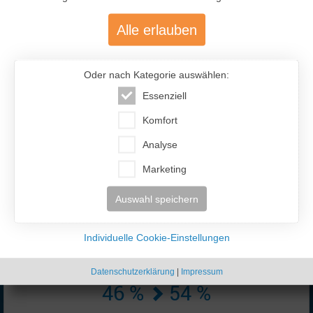
Alle erlauben
Oder nach Kategorie auswählen:
Essenziell
477.200
Komfort
Analyse
Über 477.200 aktive Mitglieder
mit über 12.400 aktiven Anzeigen
Marketing
Auswahl speichern
Individuelle Cookie-Einstellungen
Datenschutzerklärung
|
Impressum
46 %
54 %