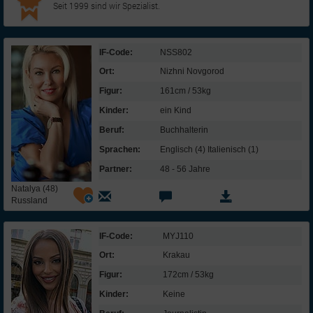
Seit 1999 sind wir Spezialist.
IF-Code:
NSS802
Ort:
Nizhni Novgorod
Figur:
161cm / 53kg
Kinder:
ein Kind
Beruf:
Buchhalterin
Sprachen:
Englisch (4) Italienisch (1)
Partner:
48 - 56 Jahre
Natalya (48)
Russland
IF-Code:
MYJ110
Ort:
Krakau
Figur:
172cm / 53kg
Kinder:
Keine