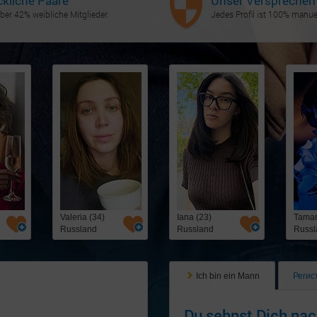
ckliche Paare
Unser Versprechen
ber 42% weibliche Mitglieder.
Jedes Profil ist 100% manuel
Valeria (34)
Iana (23)
Tamar
Russland
Russland
Russl
Ich bin ein Mann
Регис
Du sehnst Dich nac