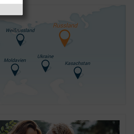
Russland
Weißrussland
Ukraine
Moldavien
Kasachstan