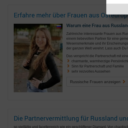
Erfahre mehr über Frauen aus Osteurop
Warum eine Frau aus Russlan
Zahlreiche interessante Frauen aus R
einem liebevollen Partner für eine geme
Wesensmerkmale und ihr Erscheinungsb
der ganzen Welt verehrt. Lass auch Du 
Das verspricht die Partnerschaft mit ein
charmante, warmherzige Persönlichk
Sinn für Partnerschaft und Familie
sehr reizvolles Aussehen
Russische Frauen anzeigen
Die Partnervermittlung für Russland u
so vielfältig und facettenreich wie ein geschliffener Diamant. Von chaotis