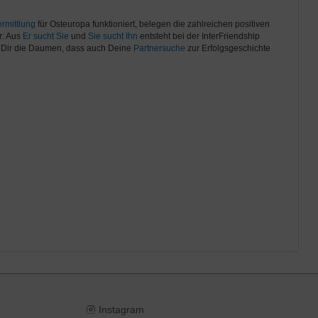
rmittlung
für Osteuropa funktioniert, belegen die zahlreichen positiven
r: Aus
Er sucht Sie
und
Sie sucht Ihn
entsteht bei der InterFriendship
n Dir die Daumen, dass auch Deine
Partnersuche
zur Erfolgsgeschichte
Instagram