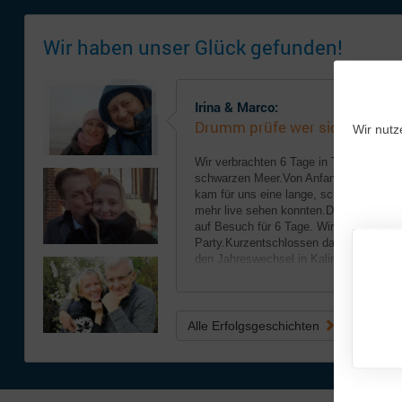
Wir haben unser Glück gefunden!
Irina & Marco:
Drumm prüfe wer sich ewig bi
Wir nutz
Wir verbrachten 6 Tage in Tbilisi und d
schwarzen Meer.Von Anfang an verstan
kam für uns eine lange, schwierige Zeit,
mehr live sehen konnten.Deshalb reiste
auf Besuch für 6 Tage. Wir feierten bei 
Party.Kurzentschlossen danach buchten
den Jahreswechsel in Kaliningrad.Dort fu
.. weiterlesen
Alle Erfolgsgeschichten