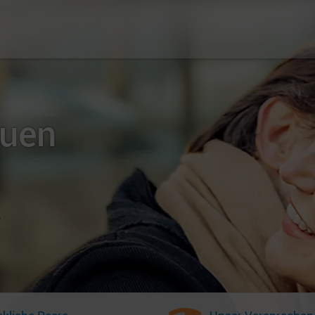
auen
r