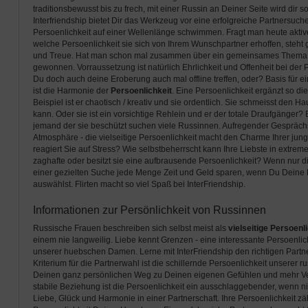
traditionsbewusst bis zu frech, mit einer Russin an Deiner Seite wird dir s
Interfriendship bietet Dir das Werkzeug vor eine erfolgreiche Partnersuche
Persoenlichkeit auf einer Wellenlänge schwimmen. Fragt man heute akti
welche Persoenlichkeit sie sich von Ihrem Wunschpartner erhoffen, steht
und Treue. Hat man schon mal zusammen über ein gemeinsames Thema gel
gewonnen. Vorraussetzung ist natürlich Ehrlichkeit und Offenheit bei der 
Du doch auch deine Eroberung auch mal offline treffen, oder? Basis für
ist die Harmonie der
Persoenlichkeit
. Eine Persoenlichkeit ergänzt so di
Beispiel ist er chaotisch / kreativ und sie ordentlich. Sie schmeisst den H
kann. Oder sie ist ein vorsichtige Rehlein und er der totale Draufgänger? 
jemand der sie beschützt suchen viele Russinnen. Aufregender Gesprächs
Atmosphäre - die vielseitige Persoenlichkeit macht den Charme Ihrer ju
reagiert Sie auf Stress? Wie selbstbeherrscht kann Ihre Liebste in extreme
zaghafte oder besitzt sie eine aufbrausende Persoenlichkeit? Wenn nur die
einer gezielten Suche jede Menge Zeit und Geld sparen, wenn Du Deine F
auswählst. Flirten macht so viel Spaß bei InterFriendship.
Informationen zur Persönlichkeit von Russinnen
Russische Frauen beschreiben sich selbst meist als
vielseitige Persoenl
einem nie langweilig. Liebe kennt Grenzen - eine interessante Persoenlic
unserer huebschen Damen. Lerne mit InterFriendship den richtigen Partne
Kriterium für die Partnerwahl ist die schillernde Persoenlichkeit unserer 
Deinen ganz persönlichen Weg zu Deinen eigenen Gefühlen und mehr Ve
stabile Beziehung ist die Persoenlichkeit ein ausschlaggebender, wenn ni
Liebe, Glück und Harmonie in einer Partnerschaft. Ihre Persoenlichkeit zä