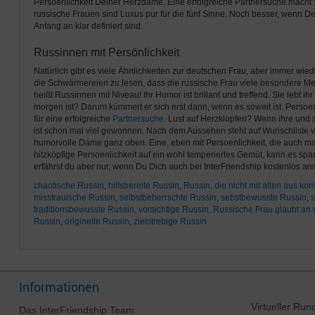
Persoenlichkeit Deiner Herzdame. Eine erfolgreiche Partnersuche macht 
russische Frauen sind Luxus pur für die fünf Sinne. Noch besser, wenn 
Anfang an klar definiert sind.
Russinnen mit Persönlichkeit
Natürlich gibt es viele Ähnlichkeiten zur deutschen Frau, aber immer wied
die Schwärmereien zu lesen, dass die russische Frau viele besondere Mer
heißt Russinnen mit Niveau! Ihr Humor ist brillant und treffend. Sie lebt i
morgen ist? Darum kümmert er sich erst dann, wenn es soweit ist. Persoen
für eine erfolgreiche
Partnersuche
. Lust auf Herzklopfen? Wenn ihre und 
ist schon mal viel gewonnen. Nach dem Aussehen steht auf Wunschliste v
humorvolle Dame ganz oben. Eine, eben mit Persoenlichkeit, die auch mal 
hitzköpfige Persoenlichkeit auf ein wohl temperiertes Gemüt, kann es sp
erfährst du aber nur, wenn Du Dich auch bei InterFriendship kostenlos an
chaotische Russin
,
hilfsbereite Russin
,
Russin, die nicht mit allen aus ko
misstrauische Russin
,
selbstbeherrschte Russin
,
sebstbewusste Russin
,
traditionsbewusste Russin
,
vorsichtige Russin
,
Russische Frau glaubt an
Russin
,
originelle Russin
,
zielstrebige Russin
Informationen
Virtueller Ru
Das
InterFriendship
Team