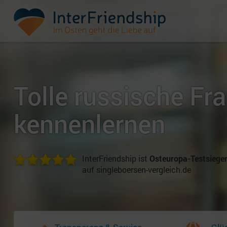
Tolle russische Fr
kennenlernen
InterFriendship ist
Osteuropa-Testsiege
auf singleboersen-vergleich.de