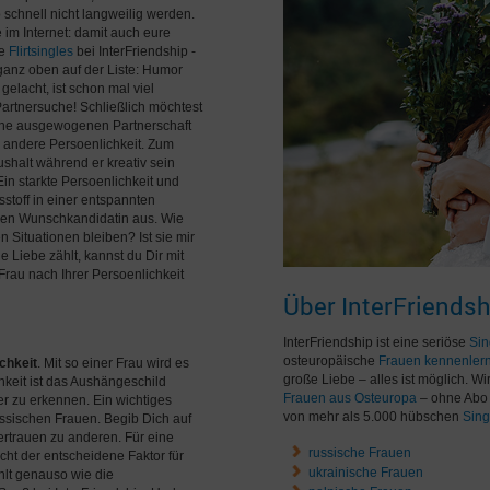
o schnell nicht langweilig werden.
 im Internet: damit auch eure
ve
Flirtsingles
bei InterFriendship -
 ganz oben auf der Liste: Humor
acht, ist schon mal viel
Partnersuche! Schließlich möchtest
 eine ausgewogenen Partnerschaft
e andere Persoenlichkeit. Zum
aushalt während er kreativ sein
Ein starkte Persoenlichkeit und
stoff in einer entspannten
ngen Wunschkandidatin aus. Wie
n Situationen bleiben? Ist sie mir
 Liebe zählt, kannst du Dir mit
rau nach Ihrer Persoenlichkeit
Über InterFriendsh
InterFriendship ist eine seriöse
Sin
osteuropäische
Frauen kennenler
ichkeit
. Mit so einer Frau wird es
große Liebe – alles ist möglich. W
hkeit ist das Aushängeschild
Frauen aus Osteuropa
– ohne Abo 
r zu erkennen. Ein wichtiges
von mehr als 5.000 hübschen
Sing
russischen Frauen. Begib Dich auf
rtrauen zu anderen. Für eine
russische Frauen
cht der entscheidene Faktor für
ukrainische Frauen
hlt genauso wie die