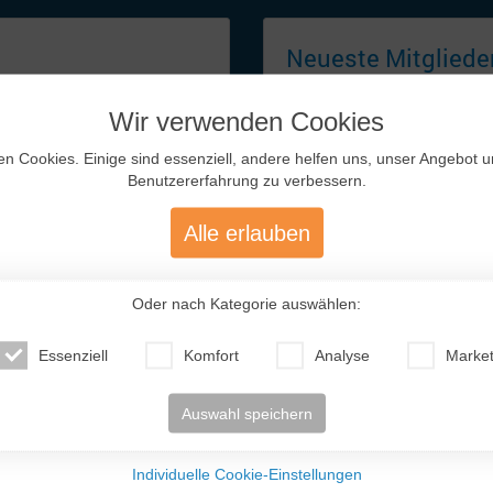
Neueste
Mitglieder
Wir verwenden Cookies
ndet!
en Cookies. Einige sind essenziell, andere helfen uns, unser Angebot 
Benutzererfahrung zu verbessern.
en Rest in Batumi am
den wir uns sehr gut.Danach
Alle erlauben
 da wir uns erst einmal nicht
 ich im Oktober 2022 zu ihr
Ihrer Familie eine
 wir einen Kurzurlaub über
Oder nach Kategorie auswählen:
hren wir ...
Vera (46)
Anna (34)
Oksana (43)
Ma
 ..
Russland
Türkei
Deutschland
V
Essenziell
Komfort
Analyse
Market
Auswahl speichern
Individuelle Cookie-Einstellungen