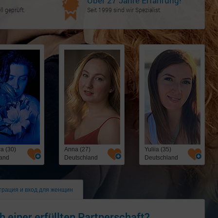
Über 27 Jahre Erfahrung!
l geprüft.
Seit 1999 sind wir Spezialist.
a (30)
Anna (27)
Yuliia (35)
and
Deutschland
Deutschland
трация и вход для женщин
h einer erfüllten Partnerschaft?