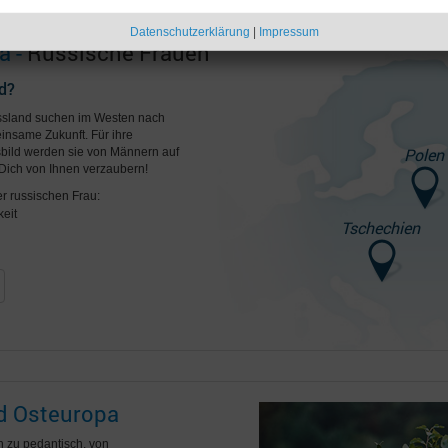
Datenschutzerklärung
|
Impressum
a -
Russische Frauen
d?
ussland suchen im Westen nach
insame Zukunft. Für ihre
Polen
ild werden sie von Männern auf
Dich von Ihnen verzaubern!
er russischen Frau:
eit
Tschechien
nd Osteuropa
ch zu pedantisch, von