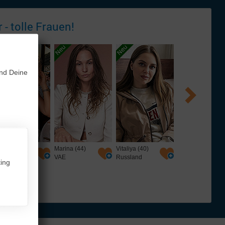
 - tolle
Frauen!
und Deine
rina (44)
Vitaliya (40)
Ann (22)
Tatjana (56)
AE
Russland
Russland
Deutschland
ing