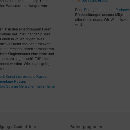
polnische Frauen
Spaß bei InterFriendship. Und
Deine Wunschvorstellungen von
Dass
Dating
über unsere
Partnerve
Rückmeldungen unserer Mitgliede
oftmals ein neues Wir. Wir drücke
wird.
er ist in den einschlägigen Foren
kmale hat. InterFriendship, das
hr Leben in vollen Zügen. Was
lichkeit heißt das Schlüsselwort
seine Persoenlichkeit harmonieren
ieler Singlemänner eine treue und
nein zu sagen weiß. Trifft eine
annend werden. Wie es ausgeht,
meldest.
mmt
,
Kunst-interessierte Russin
,
spontane Russin
,
 das Gute im Menschen
,
ordentliche
ndgang
/ Guided Tour
Partnerprogramm