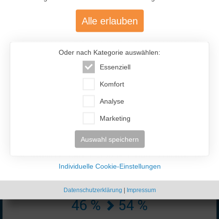
Alle erlauben
Oder nach Kategorie auswählen:
Essenziell
477.200
Komfort
Analyse
Über 477.200 aktive Mitglieder
mit über 12.400 aktiven Anzeigen
Marketing
Auswahl speichern
Individuelle Cookie-Einstellungen
Datenschutzerklärung
|
Impressum
46 %
54 %