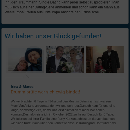
ihn, den Traummann. Single Dating kann jeder selbst ausprobieren: Man
muß sich auf einer Dating-Seite anmelden und schon kann ein Mann aus
Westeurpoa Frauen aus Osteuropa anschreiben. Russische
Wir haben unser Glück gefunden!
Irina & Marco:
Drumm prüfe wer sich ewig bindet!
Wir verbrachten 6 Tage in Tbilisi und den Rest in Batumi am schwarzen
Meer.Von Anfang an verstanden wir uns sehr gut.Danach kam für uns eine
lange, schwierige Zeit, da wir uns erst einmal nicht mehr live sehen
konnten.Deshalb reiste ich im Oktober 2022 zu ihr auf Besuch für 6 Tage.
Wir feierten bei Ihrer Familie eine Party.Kurzentschlossen danach buchten
wir einen Kurzurlaub über den Jahreswechsel in Kaliningrad.Dort fuhren wir
...