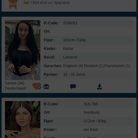
Seit 1999 sind wir Spezialist.
IF-Code:
SON061
Ort:
Figur:
163cm / 51kg
Kinder:
Keine
Beruf:
Lehrerin
Sprachen:
Englisch (4) Deutsch (1) Französisch (1)
Partner:
32 - 36 Jahre
Saniye (34)
Deutschland
IF-Code:
SOL786
Ort:
Hamburg
Figur:
172cm / 60kg
Kinder:
ein Kind