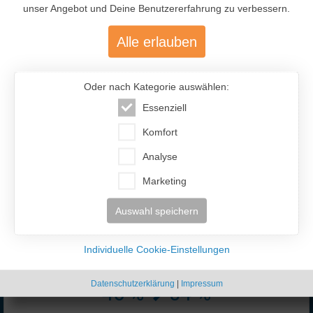
unser Angebot und Deine Benutzererfahrung zu verbessern.
Alle erlauben
Oder nach Kategorie auswählen:
Essenziell
477.200
Komfort
Über 477.200 aktive Mitglieder
Analyse
mit über 12.400 aktiven Anzeigen
Marketing
Auswahl speichern
Individuelle Cookie-Einstellungen
Datenschutzerklärung
|
Impressum
46 %
54 %