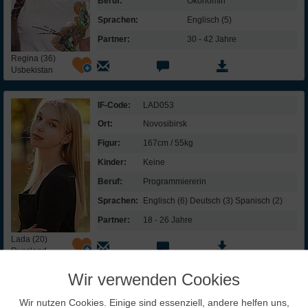
Beruf:
Ökonomin
Sprachen:
Englisch (5)
Partner:
30 - 42 Jahre
Regina (36)
Usbekistan
IF-Code:
LAD053
Ort:
Novosibirsk
Figur:
167cm / 55kg
Kinder:
Keine
Beruf:
Programmiererin
Sprachen:
Englisch (6) Deutsch (3) Spanisch (2)
Partner:
18 - 26 Jahre
Lada (20)
Russland
Wir verwenden Cookies
InterFriendship lohnt sich
Wir nutzen Cookies. Einige sind essenziell, andere helfen uns,