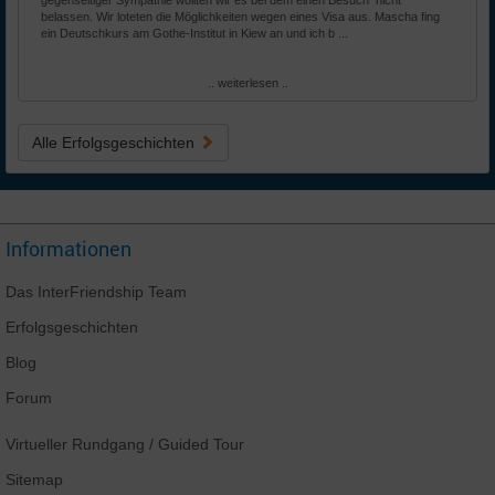
gegenseitiger Sympathie wollten wir es bei dem einen Besuch nicht
belassen. Wir loteten die Möglichkeiten wegen eines Visa aus. Mascha fing
ein Deutschkurs am Gothe-Institut in Kiew an und ich b ...
.. weiterlesen ..
Alle Erfolgsgeschichten
Informationen
Das
InterFriendship
Team
Erfolgsgeschichten
Blog
Forum
Virtueller Rundgang
/ Guided Tour
Sitemap