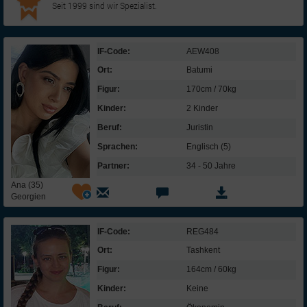
Seit 1999 sind wir Spezialist.
IF-Code:
AEW408
Ort:
Batumi
Figur:
170cm / 70kg
Kinder:
2 Kinder
Beruf:
Juristin
Sprachen:
Englisch (5)
Partner:
34 - 50 Jahre
Ana (35)
Georgien
IF-Code:
REG484
Ort:
Tashkent
Figur:
164cm / 60kg
Kinder:
Keine