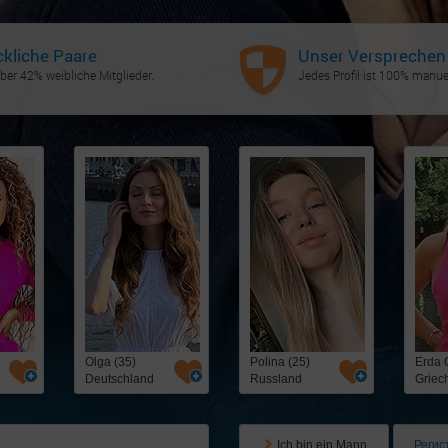
ckliche Paare
Unser Versprechen
ber 42% weibliche Mitglieder.
Jedes Profil ist 100% manuel
Olga (35)
Polina (25)
Erda 
Deutschland
Russland
Griec
Ich bin ein Mann
Регис