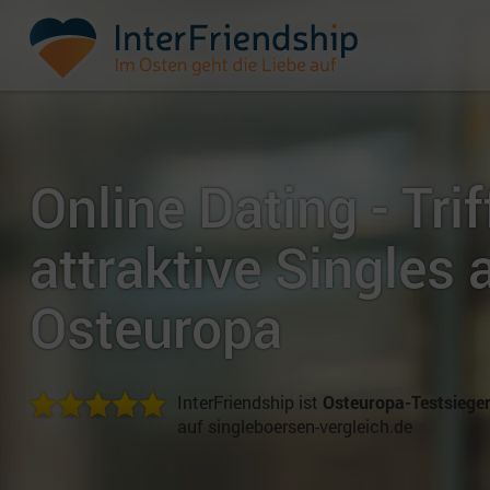
Online Dating - Trif
attraktive Singles 
Osteuropa
InterFriendship ist
Osteuropa-Testsiege
auf singleboersen-vergleich.de