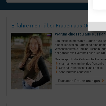
Erfahre mehr über Frauen aus Osteurop
Warum eine Frau aus Russlan
Zahlreiche interessante Frauen aus R
einem liebevollen Partner für eine geme
Wesensmerkmale und ihr Erscheinungsb
der ganzen Welt verehrt. Lass auch Du 
Das verspricht die Partnerschaft mit ein
charmante, warmherzige Persönlichk
Sinn für Partnerschaft und Familie
sehr reizvolles Aussehen
Russische Frauen anzeigen