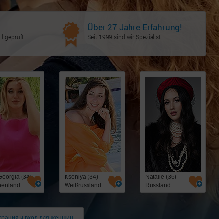
Über 27 Jahre Erfahrung!
l geprüft.
Seit 1999 sind wir Spezialist.
Georgia (34)
Kseniya (34)
Natalie (36)
henland
Weißrussland
Russland
трация и вход для женщин