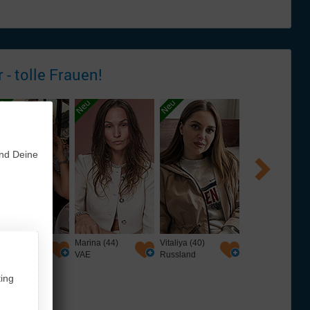
 - tolle
Frauen!
und Deine
rina (44)
Vitaliya (40)
Ann (22)
Tatjana (56)
AE
Russland
Russland
Deutschland
ing