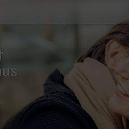
f
aus
r