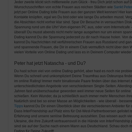
Jeder zweite klickt sich mittlerweile zum Glück - freu Dich jetzt schon auf
Wunschzuschriften von echte Frauen aus reichen Städten wie
Sankt Pete
jetzt per Online Dating tolle Frauen aus der ganzen Welt kennen! Hier ka
Kontakte knüpfen, egal wo Du bist oder wie lange Du arbeiten musst. Ver
die Absichten nicht vorher klar sind. Spar Dir Besuche in verrauchten Dis
Spannung rund um die Uhr! Vom eigenen PC aus, oder vom Internetcafe -
überall! Du musst abends nicht mehr lange ausgehen nur um einen spanne
Dating kannst Du die Spannung jederzeit zu dir nach Hause holen. Von d
kannst Du Nachrichten mit verführerischen Frauen aus Russland und ganz
und spannende Frauen, die Dir in einem Club vermutlich nicht über den W
vielen Vorteile von Online Dating und lass es in Deinem Computer wieder r
Peter hat jetzt Natascha - und Du?
Du hast schon viel von online Dating gehört, aber hast es noch nie probier
Wenn Du schnell und unkompliziert Deine Traumfrau aus Osteuropa finden 
im online Rating! Immer mehr binationale Paare finden über das Internet
unterschiedlichsten Angebote von verschiedenen Single-Seiten. Allerdings
Jahren fast unüberschaubar geworden weil immer neue Seiten für online
schießen. Kein Wunder, da ja schließlich auch immer mehr Menschen ihre
Natürlich sind bei so einer Masse an Möglichkeiten - wie überall - besser
Tipps
kannst Du Dir einen Überblick über die verschiedenen Anbieter für 
Dass InterFriendship auf Platz eins für Ost-West-Partnerboersen gelistet is
Erfahrung und unsere seriöse Betreuung auszahlen. Das wissen auch vi
Ukraine, die ihre Zukunft vertrauensvoll in die Hände von InterFriendship
sind sie auf der Suche nach einem Mann aus Deutschland. Schau doch ma
Dating für Deine Zukunft!