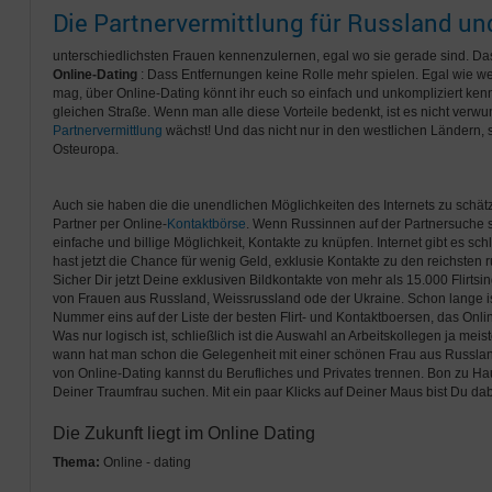
Die Partnervermittlung für Russland u
unterschiedlichsten Frauen kennenzulernen, egal wo sie gerade sind. Das 
Online-Dating
: Dass Entfernungen keine Rolle mehr spielen. Egal wie w
mag, über Online-Dating könnt ihr euch so einfach und unkompliziert ke
gleichen Straße. Wenn man alle diese Vorteile bedenkt, ist es nicht verwu
Partnervermittlung
wächst! Und das nicht nur in den westlichen Ländern,
Osteuropa.
Auch sie haben die die unendlichen Möglichkeiten des Internets zu schät
Partner per Online-
Kontaktbörse
. Wenn Russinnen auf der Partnersuche si
einfache und billige Möglichkeit, Kontakte zu knüpfen. Internet gibt es sch
hast jetzt die Chance für wenig Geld, exklusie Kontakte zu den reichsten 
Sicher Dir jetzt Deine exklusiven Bildkontakte von mehr als 15.000 Flirtsin
von Frauen aus Russland, Weissrussland ode der Ukraine. Schon lange ist
Nummer eins auf der Liste der besten Flirt- und Kontaktboersen, das Onlin
Was nur logisch ist, schließlich ist die Auswahl an Arbeitskollegen ja mei
wann hat man schon die Gelegenheit mit einer schönen Frau aus Russla
von Online-Dating kannst du Berufliches und Privates trennen. Bon zu Ha
Deiner Traumfrau suchen. Mit ein paar Klicks auf Deiner Maus bist Du dab
Die Zukunft liegt im Online Dating
Thema:
Online - dating