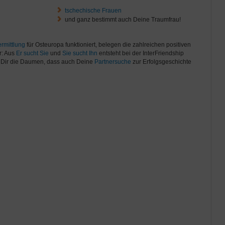
tschechische Frauen
und ganz bestimmt auch Deine Traumfrau!
rmittlung
für Osteuropa funktioniert, belegen die zahlreichen positiven
r: Aus
Er sucht Sie
und
Sie sucht Ihn
entsteht bei der InterFriendship
n Dir die Daumen, dass auch Deine
Partnersuche
zur Erfolgsgeschichte