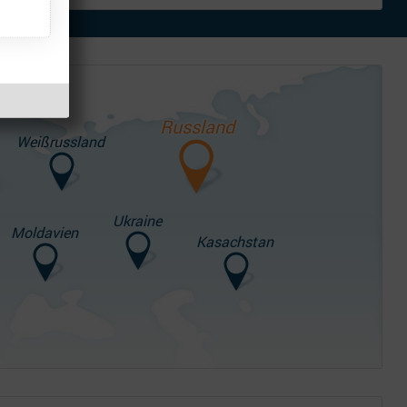
Russland
Weißrussland
Ukraine
Moldavien
Kasachstan