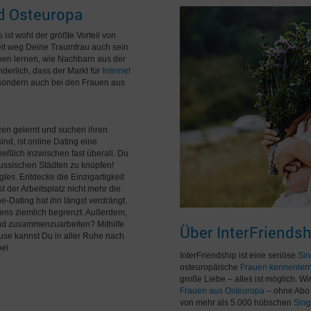
nd Osteuropa
ist wohl der größte Vorteil von
eit weg Deine Traumfrau auch sein
nnen lernen, wie Nachbarn aus der
nderlich, dass der Markt für
Internet
 sondern auch bei den Frauen aus
zen gelernt und suchen ihren
nd, ist online Dating eine
ließlich inzwischen fast überall. Du
russischen Städten zu knüpfen!
gles. Entdecke die Einzigartigkeit
 der Arbeitsplatz nicht mehr die
e-Dating hat ihn längst verdrängt.
stens ziemlich begrenzt. Außerdem,
nd zusammenzuarbeiten? Mithilfe
Über InterFriendsh
use kannst Du in aller Ruhe nach
ei.
InterFriendship ist eine seriöse
Sin
osteuropäische
Frauen kennenler
große Liebe – alles ist möglich. W
Frauen aus Osteuropa
– ohne Abo 
von mehr als 5.000 hübschen
Sing