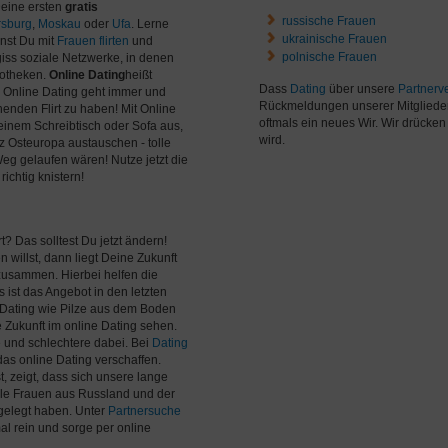
 Deine ersten
gratis
russische Frauen
rsburg
,
Moskau
oder
Ufa
. Lerne
ukrainische Frauen
nnst Du mit
Frauen flirten
und
polnische Frauen
giss soziale Netzwerke, in denen
kotheken.
Online Dating
heißt
Dass
Dating
über unsere
Partnerve
 Online Dating geht immer und
Rückmeldungen unserer Mitgliede
nden Flirt zu haben! Mit Online
oftmals ein neues Wir. Wir drücke
einem Schreibtisch oder Sofa aus,
wird.
 Osteuropa austauschen - tolle
eg gelaufen wären! Nutze jetzt die
ichtig knistern!
t? Das solltest Du jetzt ändern!
willst, dann liegt Deine Zukunft
 zusammen. Hierbei helfen die
 ist das Angebot in den letzten
 Dating wie Pilze aus dem Boden
 Zukunft im online Dating sehen.
e und schlechtere dabei. Bei
Dating
das online Dating verschaffen.
t, zeigt, dass sich unsere lange
ele Frauen aus Russland und der
 gelegt haben. Unter
Partnersuche
l rein und sorge per online