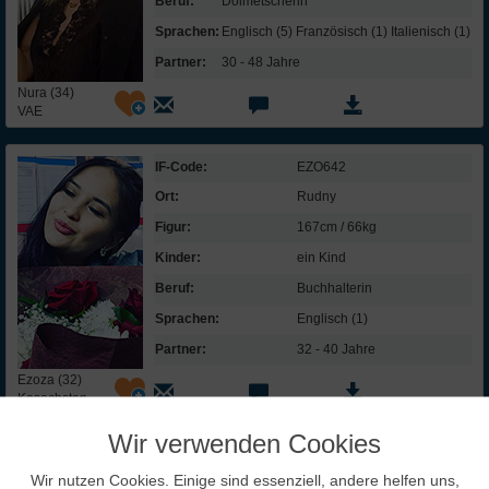
Beruf:
Dolmetscherin
Sprachen:
Englisch (5) Französisch (1) Italienisch (1)
Partner:
30 - 48 Jahre
Nura (34)
VAE
IF-Code:
EZO642
Ort:
Rudny
Figur:
167cm / 66kg
Kinder:
ein Kind
Beruf:
Buchhalterin
Sprachen:
Englisch (1)
Partner:
32 - 40 Jahre
Ezoza (32)
Kasachstan
Wir verwenden Cookies
InterFriendship lohnt sich
Wir nutzen Cookies. Einige sind essenziell, andere helfen uns,