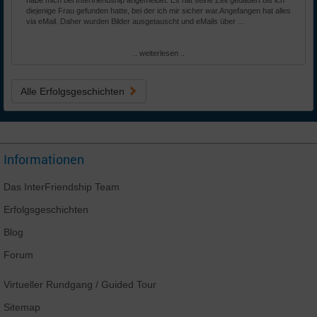
habe mich bei Interfriendship angemeldet. Es hat seine Zeit gedauert bis ich
diejenige Frau gefunden hatte, bei der ich mir sicher war.Angefangen hat alles
via eMail. Daher wurden Bilder ausgetauscht und eMails über ...
.. weiterlesen ..
Alle Erfolgsgeschichten
Informationen
Das
InterFriendship
Team
Erfolgsgeschichten
Blog
Forum
Virtueller Rundgang
/ Guided Tour
Sitemap