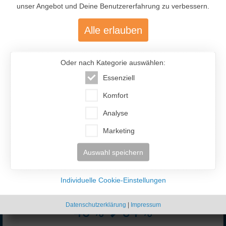
unser Angebot und Deine Benutzererfahrung zu verbessern.
Alle erlauben
Oder nach Kategorie auswählen:
Essenziell
477.200
Komfort
Über 477.200 aktive Mitglieder
Analyse
mit über 12.400 aktiven Anzeigen
Marketing
Auswahl speichern
Individuelle Cookie-Einstellungen
Datenschutzerklärung
|
Impressum
46 %
54 %