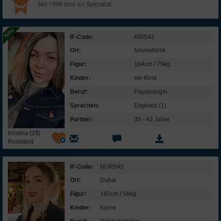
Seit 1999 sind wir Spezialist.
IF-Code:
KRI542
Ort:
Novosibirsk
Figur:
164cm / 79kg
Kinder:
ein Kind
Beruf:
Psychologin
Sprachen:
Englisch (1)
Partner:
30 - 42 Jahre
Kristina (29)
Russland
IF-Code:
NUR945
Ort:
Dubai
Figur:
165cm / 58kg
Kinder:
Keine